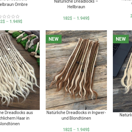
Natürliche Dreadlocks –
elbraun Ombre
Hellbraun
182
$
–
1.949
$
82
$
–
1.949
$
NEW
NEW
NEW
NEW
che Dreadlocks aus
Natürliche Dreadlocks in Ingwer-
Natürl
hlichem Haar in
und Blondtönen
Blondtönen
182
$
–
1.949
$