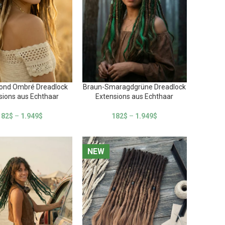
lond Ombré Dreadlock
Braun-Smaragdgrüne Dreadlock
sions aus Echthaar
Extensions aus Echthaar
182
$
–
1.949
$
182
$
–
1.949
$
NEW
NEW