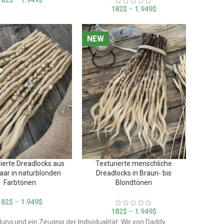
182
$
–
1.949
$
182
$
–
1.949
$
NEW
NEW
rierte Dreadlocks aus
Texturierte menschliche
aar in naturblonden
Dreadlocks in Braun- bis
Farbtönen
Blondtönen
182
$
–
1.949
$
182
$
–
1.949
$
llung und ein Zeugnis der Individualität. Wir von Daddy