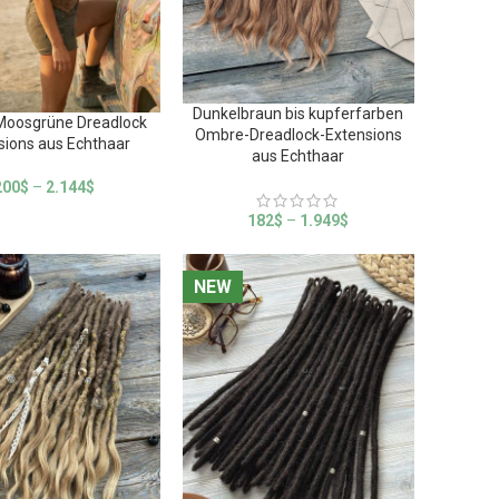
Dunkelbraun bis kupferfarben
Moosgrüne Dreadlock
Ombre-Dreadlock-Extensions
sions aus Echthaar
aus Echthaar
200
$
–
2.144
$
182
$
–
1.949
$
NEW
NEW