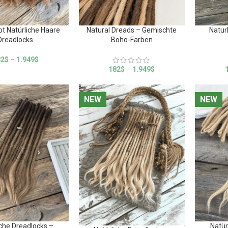
ot Natürliche Haare
Natural Dreads – Gemischte
Natur
Dreadlocks
Boho-Farben
82
$
–
1.949
$
182
$
–
1.949
$
NEW
NEW
NEW
NEW
iche Dreadlocks –
Natür