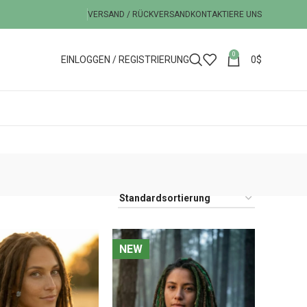
VERSAND / RÜCKVERSAND
KONTAKTIERE UNS
0
EINLOGGEN / REGISTRIERUNG
0
$
NEW
NEW