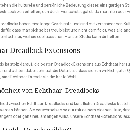
tehen die kulturelle und persönliche Bedeutung dieses einzigartigen St
ck-Look zu verhelfen, den du dir wünschst, egal ob du männlich oder w
Dreadlocks haben eine lange Geschichte und sind mit verschiedenen Kul
 dafür, dass man sich selbst treu bleibt und nicht dem folgt, was alle a
einfach nur, weil sie cool aussehen – unser Studio kann dir helfen.
ar Dreadlock Extensions
s ist stolz darauf, die besten Dreadlock Extensions aus Echthaar herzu
her und achten dabei sehr auf die Details, so dass sie von wirklich gute
t, sind Echthaar-Dreadlocks die beste Wahl.
hönheit von Echthaar-Dreadlocks
hied zwischen Echthaar-Dreadlocks und künstlichen Dreadlocks besteht 
erden können. Sie verschmelzen so gut mit deinem eigenen Haar, dass e
ängern oder ganz neu anfangen willst, unsere Echthaar-Extensions lass
Daddy Dreads wählen?