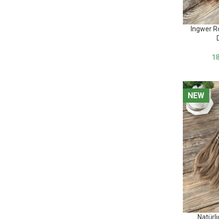
Ingwer R
1
NEW
NEW
Natürl