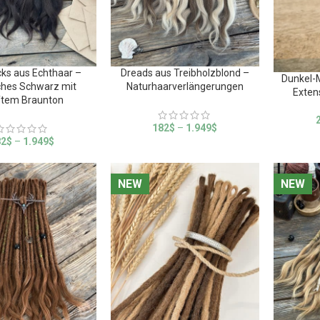
cks aus Echthaar –
Dreads aus Treibholzblond –
Dunkel-
iches Schwarz mit
Naturhaarverlängerungen
Exten
ftem Braunton
182
$
–
1.949
$
82
$
–
1.949
$
NEW
NEW
NEW
NEW