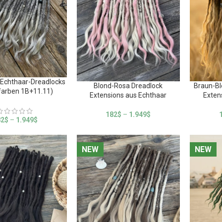
Echthaar-Dreadlocks
Blond-Rosa Dreadlock
Braun-B
farben 1B+11.11)
Extensions aus Echthaar
Exten
182
$
–
1.949
$
82
$
–
1.949
$
NEW
NEW
NEW
NEW