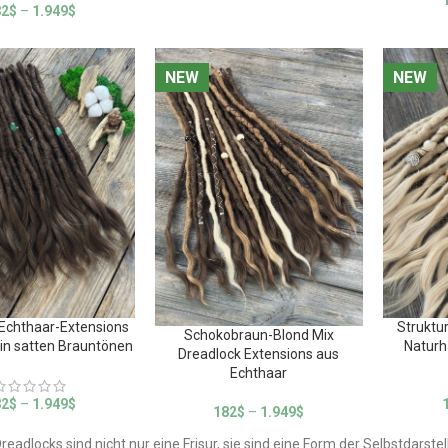
82
$
–
1.949
$
NEW
NEW
NEW
NEW
 Echthaar-Extensions
Struktu
Schokobraun-Blond Mix
 in satten Brauntönen
Naturh
Dreadlock Extensions aus
Echthaar
82
$
–
1.949
$
182
$
–
1.949
$
readlocks sind nicht nur eine Frisur, sie sind eine Form der Selbstdarste