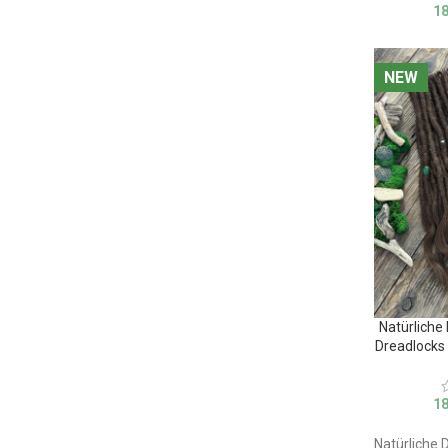
1
NEW
NEW
Natürliche
Dreadlocks
1
Natürliche D