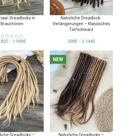
haar-Dreadlocks in
Natürliche Dreadlock-
Brauntönen
Verlängerungen – Klassisches
Tiefschwarz
182
$
–
1.949
$
200
$
–
2.144
$
NEW
NEW
liche Dreadlocks –
Natürliche Dreadlocks –