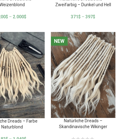
Weizenblond
Zweifarbig – Dunkel und Hell
200
$
–
2.000
$
371
$
–
397
$
NEW
NEW
Natürliche Dreads –
iche Dreads – Farbe
Skandinavische Wikinger
Naturblond