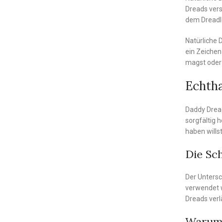
Dreads vers
dem Dreadlo
Natürliche 
ein Zeichen
magst oder 
Echtha
Daddy Dread
sorgfältig 
haben wills
Die Sc
Der Untersc
verwendet w
Dreads verl
Warum 