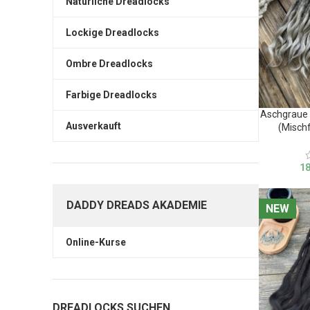
Natürliche Dreadlocks
Lockige Dreadlocks
Ombre Dreadlocks
Farbige Dreadlocks
Aschgraue 
Ausverkauft
(Misch
1
DADDY DREADS AKADEMIE
NEW
NEW
Online-Kurse
DREADLOCKS SUCHEN