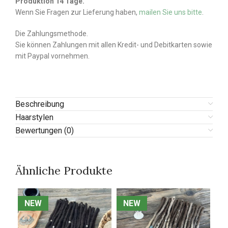
Produktion 14 Tage.
Wenn Sie Fragen zur Lieferung haben,
mailen Sie uns bitte
.
Die Zahlungsmethode.
Sie können Zahlungen mit allen Kredit- und Debitkarten sowie
mit Paypal vornehmen.
Beschreibung
Haarstylen
Bewertungen (0)
Ähnliche Produkte
NEW
NEW
NEW
NEW
N
N