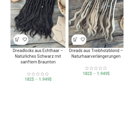
Dreadlocks aus Echthaar –
Dreads aus Treibholzblond –
Natürliches Schwarz mit
Naturhaarverlängerungen
sanftem Braunton
K
182
$
–
1.949
$
182
$
–
1.949
$