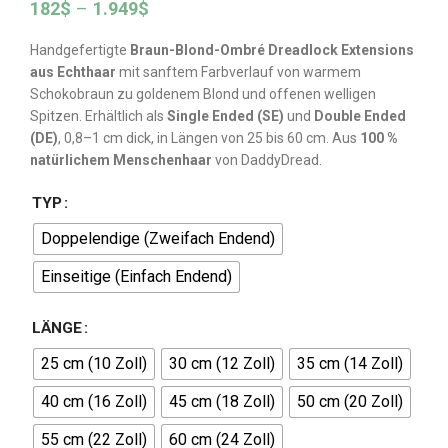
182
$
–
1.949
$
Handgefertigte
Braun-Blond-Ombré Dreadlock Extensions
aus Echthaar
mit sanftem Farbverlauf von warmem
Schokobraun zu goldenem Blond und offenen welligen
Spitzen. Erhältlich als
Single Ended (SE)
und
Double Ended
(DE)
, 0,8–1 cm dick, in Längen von 25 bis 60 cm. Aus
100 %
natürlichem Menschenhaar
von DaddyDread.
TYP
Doppelendige (Zweifach Endend)
Einseitige (Einfach Endend)
LÄNGE
25 cm (10 Zoll)
30 cm (12 Zoll)
35 cm (14 Zoll)
40 cm (16 Zoll)
45 cm (18 Zoll)
50 cm (20 Zoll)
55 cm (22 Zoll)
60 cm (24 Zoll)