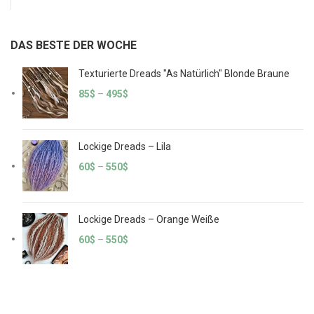
DAS BESTE DER WOCHE
Texturierte Dreads "As Natürlich" Blonde Braune
85
$
–
495
$
Lockige Dreads – Lila
60
$
–
550
$
Lockige Dreads – Orange Weiße
60
$
–
550
$