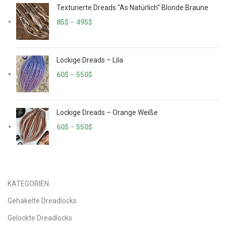
Texturierte Dreads "As Natürlich" Blonde Braune
85
$
–
495
$
Lockige Dreads – Lila
60
$
–
550
$
Lockige Dreads – Orange Weiße
60
$
–
550
$
KATEGORIEN
Gehäkelte Dreadlocks
Gelockte Dreadlocks