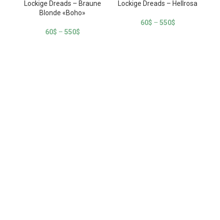
Lockige Dreads – Braune
Lockige Dreads – Hellrosa
Loc
Blonde «Boho»
60
$
–
550
$
60
$
–
550
$