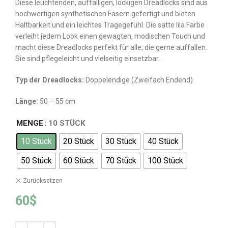
Diese leuchtenden, auffälligen, lockigen Dreadlocks sind aus
hochwertigen synthetischen Fasern gefertigt und bieten
Haltbarkeit und ein leichtes Tragegefühl. Die satte lila Farbe
verleiht jedem Look einen gewagten, modischen Touch und
macht diese Dreadlocks perfekt für alle, die gerne auffallen.
Sie sind pflegeleicht und vielseitig einsetzbar.
Typ der Dreadlocks:
Doppelendige (Zweifach Endend)
L
ä
nge
:
50 – 55 cm
MENGE
10 STÜCK
10 Stück
20 Stück
30 Stück
40 Stück
50 Stück
60 Stück
70 Stück
100 Stück
Zurücksetzen
60
$