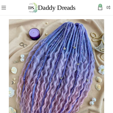
0
0
$