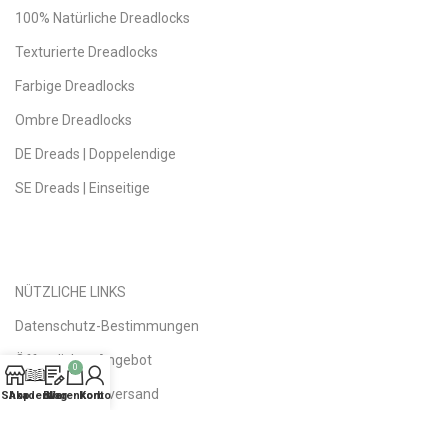
100% Natürliche Dreadlocks
Texturierte Dreadlocks
Farbige Dreadlocks
Ombre Dreadlocks
DE Dreads | Doppelendige
SE Dreads | Einseitige
NÜTZLICHE LINKS
Datenschutz-Bestimmungen
Öffentliches Angebot
0
Versand | Rückversand
Shop
Akademie
Blog
Warenkorb
Konto
Fragen | Antworten