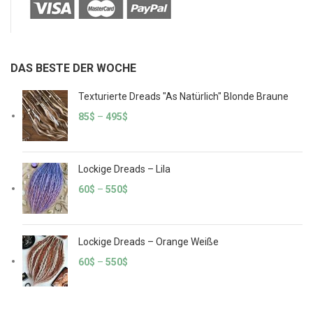
DAS BESTE DER WOCHE
Texturierte Dreads "As Natürlich" Blonde Braune
85
$
–
495
$
Lockige Dreads – Lila
60
$
–
550
$
Lockige Dreads – Orange Weiße
60
$
–
550
$