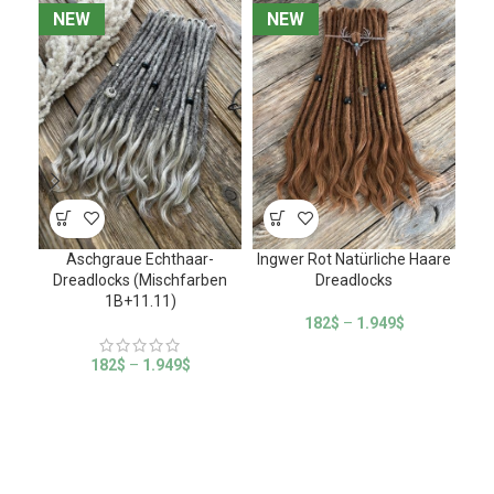
NEW
NEW
NEW
NEW
N
N
Aschgraue Echthaar-
Ingwer Rot Natürliche Haare
Nat
Dreadlocks (Mischfarben
Dreadlocks
1B+11.11)
182
$
–
1.949
$
182
$
–
1.949
$