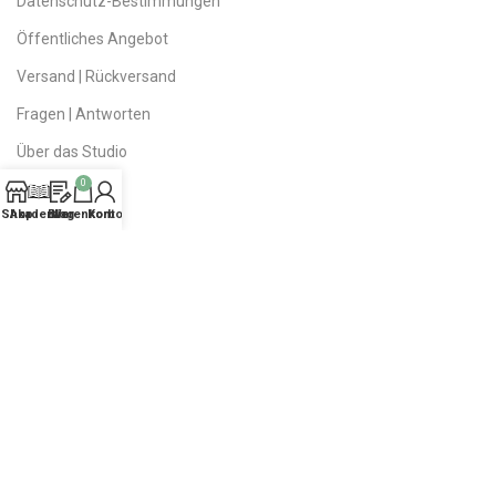
Datenschutz-Bestimmungen
Öffentliches Angebot
Versand | Rückversand
Fragen | Antworten
Über das Studio
0
Kontakte
Shop
Akademie
Blog
Warenkorb
Konto
Sitemap
Daddy Dreads
| Copyright 2023