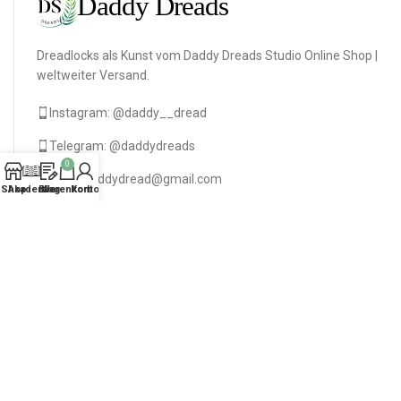
Dreadlocks als Kunst vom Daddy Dreads Studio Online Shop |
weltweiter Versand.
Instagram: @daddy__dread
Telegram: @daddydreads
0
daniladaddydread@gmail.com
Shop
Akademie
Blog
Warenkorb
Konto
DAS BESTE DER WOCHE
Texturierte Dreads "As Natürlich" Blonde Braune
85
$
–
495
$