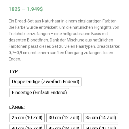
182
$
–
1.949
$
Ein Dread-Set aus Naturhaar in einem einzigartigen Farbton.
Die Farbe wurde entwickelt, um die natürlichen Highlights von
Treibholz einzufangen – eine hellgraubraune Basis mit
dezenten Blondtönen. Dank der Mischung aus natürlichen
Farbtönen passt dieses Set zu vielen Haartypen. Dreadstärke:
0,7–0,9 cm, mit einem sanften Übergang zu langen, losen
Enden.
TYP
Doppelendige (Zweifach Endend)
Einseitige (Einfach Endend)
LÄNGE
25 cm (10 Zoll)
30 cm (12 Zoll)
35 cm (14 Zoll)
40 cm (16 Zoll)
45 cm (18 Zoll)
50 cm (20 Zoll)