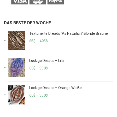
DAS BESTE DER WOCHE
Texturierte Dreads "As Natürlich" Blonde Braune
85
$
–
495
$
Lockige Dreads – Lila
60
$
–
550
$
Lockige Dreads – Orange Weiße
60
$
–
550
$