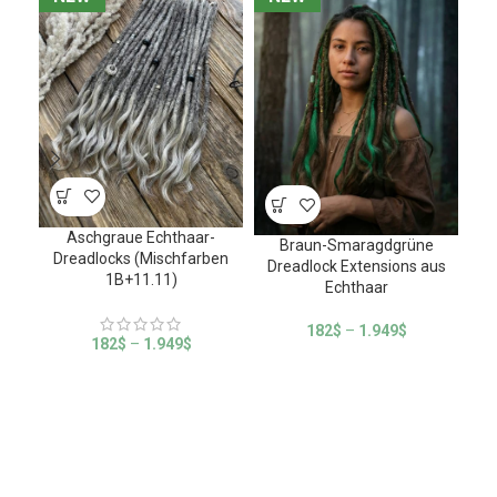
Aschgraue Echthaar-
Dr
Braun-Smaragdgrüne
Dreadlocks (Mischfarben
N
Dreadlock Extensions aus
1B+11.11)
Echthaar
182
$
–
1.949
$
182
$
–
1.949
$