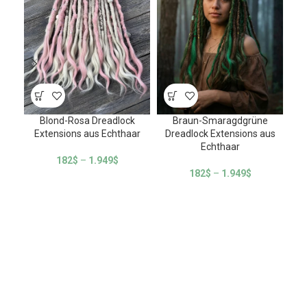
Ing
Blond-Rosa Dreadlock
Braun-Smaragdgrüne
Extensions aus Echthaar
Dreadlock Extensions aus
Echthaar
182
$
–
1.949
$
182
$
–
1.949
$