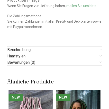
Produktion 14 Tage.
Wenn Sie Fragen zur Lieferung haben,
mailen Sie uns bitte
.
Die Zahlungsmethode.
Sie können Zahlungen mit allen Kredit- und Debitkarten sowie
mit Paypal vornehmen.
Beschreibung
Haarstylen
Bewertungen (0)
Ähnliche Produkte
NEW
NEW
NEW
NEW
N
N