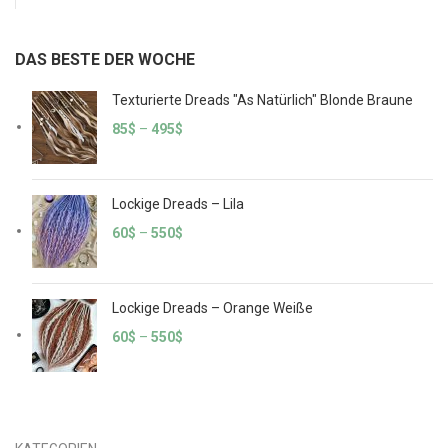
DAS BESTE DER WOCHE
Texturierte Dreads "As Natürlich" Blonde Braune
85
$
–
495
$
Lockige Dreads – Lila
60
$
–
550
$
Lockige Dreads – Orange Weiße
60
$
–
550
$