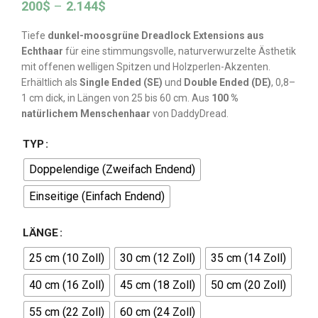
200
$
–
2.144
$
Tiefe
dunkel-moosgrüne Dreadlock Extensions aus
Echthaar
für eine stimmungsvolle, naturverwurzelte Ästhetik
mit offenen welligen Spitzen und Holzperlen-Akzenten.
Erhältlich als
Single Ended (SE)
und
Double Ended (DE)
, 0,8–
1 cm dick, in Längen von 25 bis 60 cm. Aus
100 %
natürlichem Menschenhaar
von DaddyDread.
TYP
Doppelendige (Zweifach Endend)
Einseitige (Einfach Endend)
LÄNGE
25 cm (10 Zoll)
30 cm (12 Zoll)
35 cm (14 Zoll)
40 cm (16 Zoll)
45 cm (18 Zoll)
50 cm (20 Zoll)
55 cm (22 Zoll)
60 cm (24 Zoll)