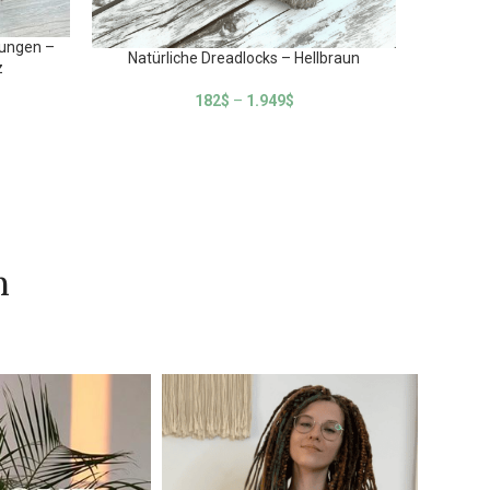
rungen –
Natürl
Natürliche Dreadlocks – Hellbraun
z
182
$
–
1.949
$
n