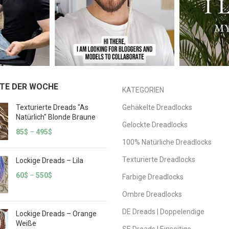
TE DER WOCHE
KATEGORIEN
Texturierte Dreads "As
Gehäkelte Dreadlocks
Natürlich" Blonde Braune
Gelockte Dreadlocks
85
$
–
495
$
100% Natürliche Dreadlocks
Texturierte Dreadlocks
Lockige Dreads – Lila
60
$
–
550
$
Farbige Dreadlocks
Ombre Dreadlocks
DE Dreads | Doppelendige
Lockige Dreads – Orange
Weiße
SE Dreads | Einseitige