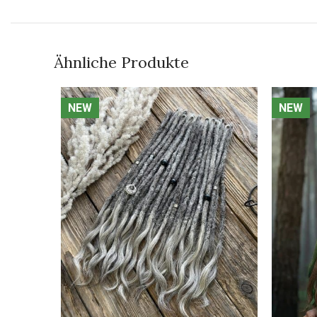
Ähnliche Produkte
NEW
NEW
NEW
NEW