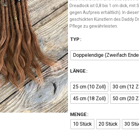
Dreadlock ist 0,8 bis 1 cm dick, m
gegen Aufpreis erhältlich). In dies
geschickten Künstlern des Daddy D
Pflege zu gewährleisten.
TYP
Doppelendige (Zweifach Ende
LÄNGE
25 cm (10 Zoll)
30 cm (12 Zo
45 cm (18 Zoll)
50 cm (20 Zo
MENGE
10 Stück
20 Stück
30 Stü