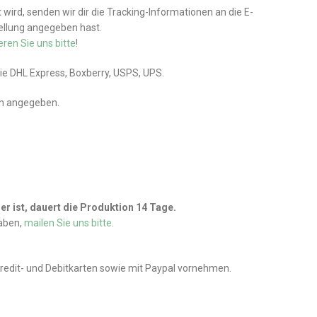
wird, senden wir dir die Tracking-Informationen an die E-
tellung angegeben hast.
eren Sie uns bitte
!
wie DHL Express, Boxberry, USPS, UPS.
en angegeben.
r ist, dauert die Produktion 14 Tage.
haben,
mailen Sie uns bitte
.
Kredit- und Debitkarten sowie mit Paypal vornehmen.