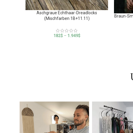
Aschgraue Echthaar-Dreadlocks
Braun-Sm
(Mischfarben 1B+11.11)
182
$
–
1.949
$