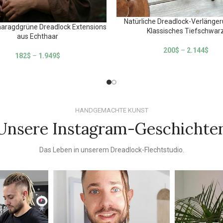
Natürliche Dreadlock-Verlänge
aragdgrüne Dreadlock Extensions
Klassisches Tiefschwar
aus Echthaar
200
$
–
2.144
$
182
$
–
1.949
$
HANDGEMACHTE KUNST
Unsere Instagram-Geschichte
Das Leben in unserem Dreadlock-Flechtstudio.