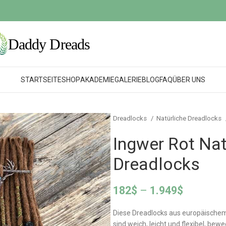
STARTSEITE
SHOP
AKADEMIE
GALERIE
BLOG
FAQ
ÜBER UNS
Dreadlocks
Natürliche Dreadlocks
Ingwer Rot Nat
Dreadlocks
182
$
–
1.949
$
Diese Dreadlocks aus europäischem 
sind weich, leicht und flexibel, bew