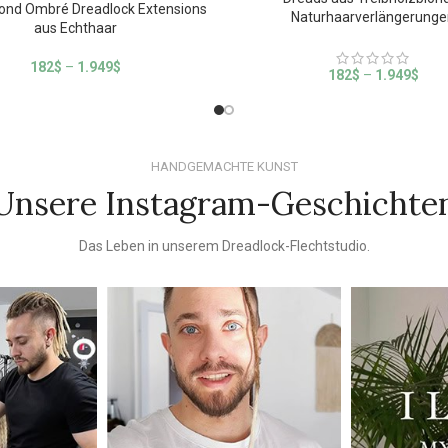
ond Ombré Dreadlock Extensions
Naturhaarverlängerunge
aus Echthaar
182
$
–
1.949
$
182
$
–
1.949
$
HANDGEMACHTE KUNST
Unsere Instagram-Geschichte
Das Leben in unserem Dreadlock-Flechtstudio.