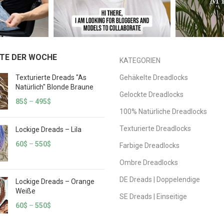
TE DER WOCHE
KATEGORIEN
Texturierte Dreads "As
Gehäkelte Dreadlocks
Natürlich" Blonde Braune
Gelockte Dreadlocks
85
$
–
495
$
100% Natürliche Dreadlocks
Texturierte Dreadlocks
Lockige Dreads – Lila
60
$
–
550
$
Farbige Dreadlocks
Ombre Dreadlocks
DE Dreads | Doppelendige
Lockige Dreads – Orange
Weiße
SE Dreads | Einseitige
60
$
–
550
$