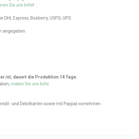
eren Sie uns bitte
!
wie DHL Express, Boxberry, USPS, UPS.
en angegeben.
r ist, dauert die Produktion 14 Tage.
haben,
mailen Sie uns bitte
.
Kredit- und Debitkarten sowie mit Paypal vornehmen.