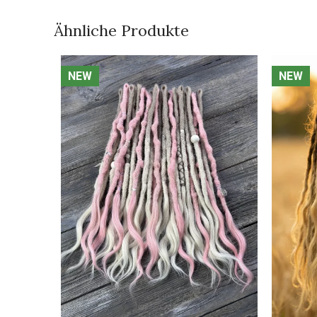
Ähnliche Produkte
NEW
NEW
NEW
NEW