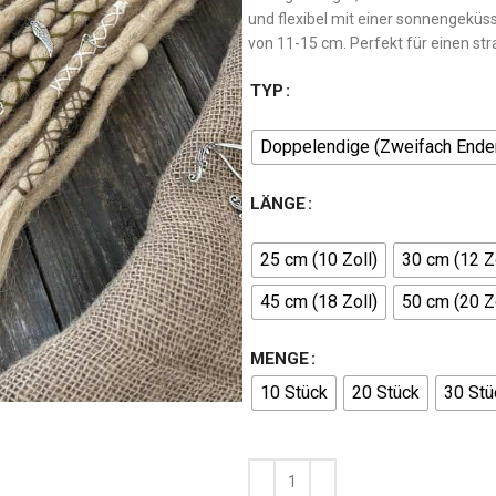
und flexibel mit einer sonnengeküss
von 11-15 cm. Perfekt für einen str
TYP
Doppelendige (Zweifach Ende
LÄNGE
25 cm (10 Zoll)
30 cm (12 Zo
45 cm (18 Zoll)
50 cm (20 Zo
MENGE
10 Stück
20 Stück
30 Stü