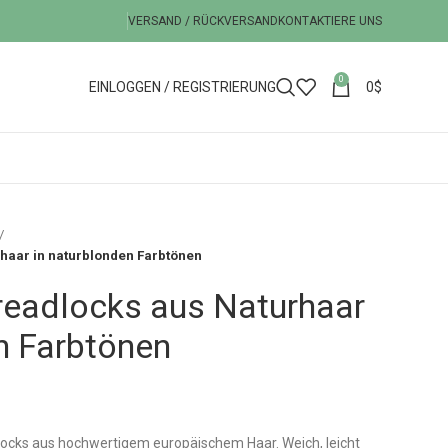
VERSAND / RÜCKVERSAND
KONTAKTIERE UNS
0
EINLOGGEN / REGISTRIERUNG
0
$
rhaar in naturblonden Farbtönen
Dreadlocks aus Naturhaar
n Farbtönen
locks aus hochwertigem europäischem Haar. Weich, leicht