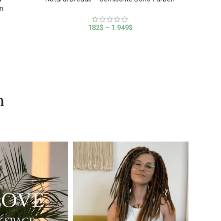
n
182
$
–
1.949
$
n