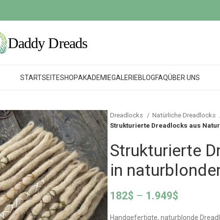
STARTSEITE
SHOP
AKADEMIE
GALERIE
BLOG
FAQ
ÜBER UNS
Dreadlocks
Natürliche Dreadlocks
Strukturierte Dreadlocks aus Natu
Strukturierte 
in naturblonde
182
$
–
1.949
$
Handgefertigte, naturblonde Dread