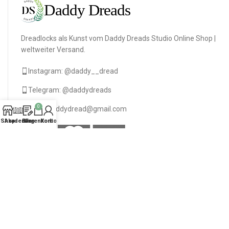
Dreadlocks als Kunst vom Daddy Dreads Studio Online Shop |
weltweiter Versand.
Instagram: @daddy__dread
Telegram: @daddydreads
0
daniladaddydread@gmail.com
Shop
Akademie
Blog
Warenkorb
Konto
DAS BESTE DER WOCHE
Texturierte Dreads "As Natürlich" Blonde Braune
85
$
–
495
$