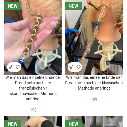
NEW
NEW
NEW
NEW
Wie man das einzelne Ende der
Wie man das einzelne Ende der
Dreadlocks nach der
Dreadlocks nach der klassischen
französischen /
Methode anbringt
skandinavischen Methode
anbringt
19
$
19
$
NEW
NEW
NEW
NEW