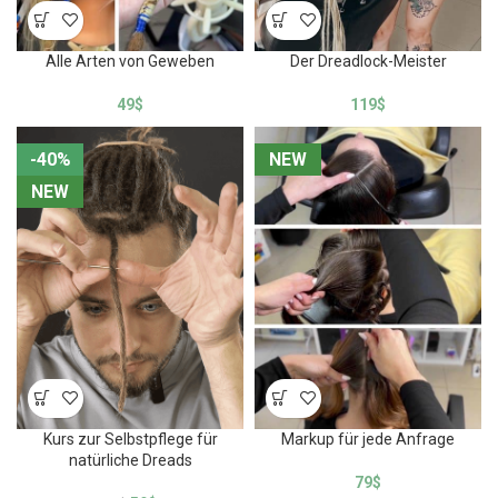
Alle Arten von Geweben
Der Dreadlock-Meister
49
$
119
$
-40%
-40%
NEW
NEW
NEW
NEW
Kurs zur Selbstpflege für
Markup für jede Anfrage
natürliche Dreads
79
$