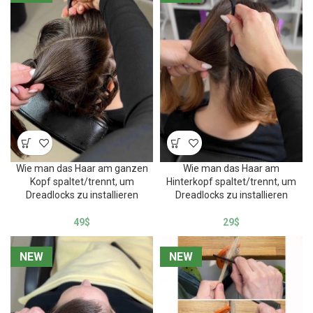
Wie man das Haar am ganzen
Wie man das Haar am
Kopf spaltet/trennt, um
Hinterkopf spaltet/trennt, um
Dreadlocks zu installieren
Dreadlocks zu installieren
49
$
29
$
NEW
NEW
NEW
NEW