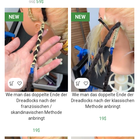
59
$
99
$
NEW
NEW
NEW
NEW
Wie man das doppelte Ende der
Wie man das doppelte Ende der
Dreadlocks nach der
Dreadlocks nach der klassischen
französischen /
Methode anbringt
skandinavischen Methode
anbringt
19
$
19
$