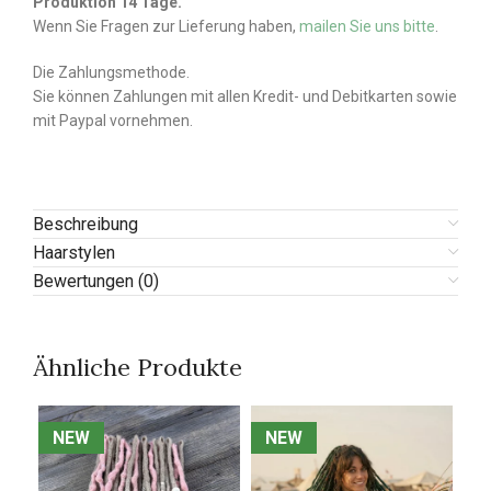
Produktion 14 Tage.
Wenn Sie Fragen zur Lieferung haben,
mailen Sie uns bitte
.
Die Zahlungsmethode.
Sie können Zahlungen mit allen Kredit- und Debitkarten sowie
mit Paypal vornehmen.
Beschreibung
Haarstylen
Bewertungen (0)
Ähnliche Produkte
NEW
NEW
NEW
NEW
N
N