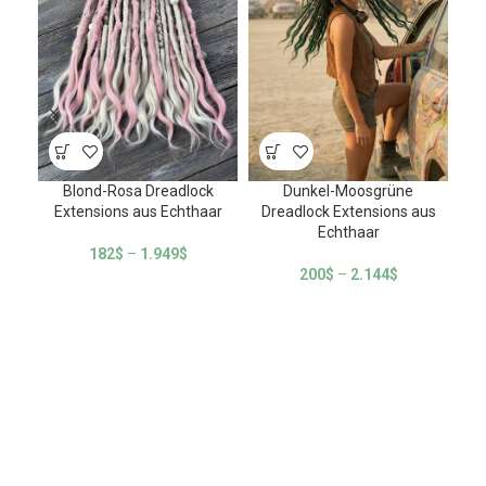
Blond-Rosa Dreadlock
Dunkel-Moosgrüne
Extensions aus Echthaar
Dreadlock Extensions aus
Dr
Echthaar
182
$
–
1.949
$
200
$
–
2.144
$