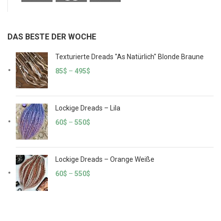
DAS BESTE DER WOCHE
Texturierte Dreads "As Natürlich" Blonde Braune
85
$
–
495
$
Lockige Dreads – Lila
60
$
–
550
$
Lockige Dreads – Orange Weiße
60
$
–
550
$