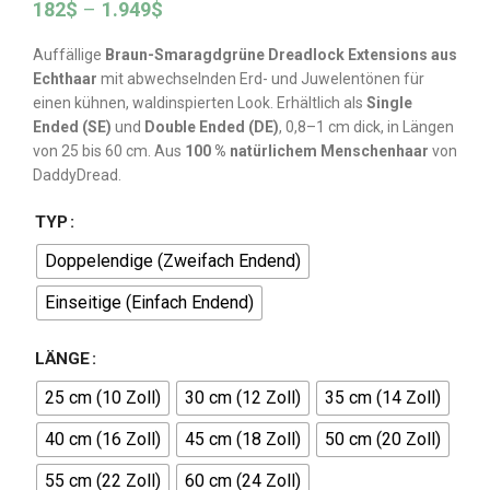
182
$
–
1.949
$
Auffällige
Braun-Smaragdgrüne Dreadlock Extensions aus
Echthaar
mit abwechselnden Erd- und Juwelentönen für
einen kühnen, waldinspierten Look. Erhältlich als
Single
Ended (SE)
und
Double Ended (DE)
, 0,8–1 cm dick, in Längen
von 25 bis 60 cm. Aus
100 % natürlichem Menschenhaar
von
DaddyDread.
TYP
Doppelendige (Zweifach Endend)
Einseitige (Einfach Endend)
LÄNGE
25 cm (10 Zoll)
30 cm (12 Zoll)
35 cm (14 Zoll)
40 cm (16 Zoll)
45 cm (18 Zoll)
50 cm (20 Zoll)
55 cm (22 Zoll)
60 cm (24 Zoll)