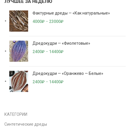
ЛУЧШЕЕ ЗА НЕДЕЛЮ
Фактурные дреды — «Как натуральные»
4000
₽
–
23000
₽
Дредокудри — «Фиолетовые»
2400
₽
–
14400
₽
Дредокудри — «Оранжево — Белые»
2400
₽
–
14400
₽
КАТЕГОРИИ
Синтетические дреды