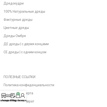
Дредокудри
100% Натуральные дреды
Фактурные дреды
Цветные дреды
Дреды Омбре
ДЕ дреды | с двумя концами
СЕ дреды | с одним концом
ПОЛЕЗНЫЕ ССЫЛКИ
Политика конфиденциальности
Публичная оферта
0
агазин
Академия
Blog
Корзина
Аккаунт
Доставка | Возврат