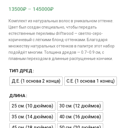
13500
₽
–
145000
₽
Комплект из натуральных волос в уникальном оттенке.
Цвет был создан специально, чтобы передать
естественные переливы driftwood — светло-серо-
коричневый с лёгкими блонд-оттенками. Благодаря
множеству натуральных оттенков в палитре этот набор
подойдёт многим. Толщина дредов — 0.7–0.9 см, с
плавным переходом в длинные распущенные кончики.
ТИП ДРЕД
Д.Е. (1 основа 2 конца)
С.Е. (1 основа 1 конец)
ДЛИНА
25 см. (10 дюймов)
30 см. (12 дюймов)
35 см. (14 дюймов)
40 см. (16 дюймов)
45 см. (18 дюймов)
50 см. (20 дюймов)