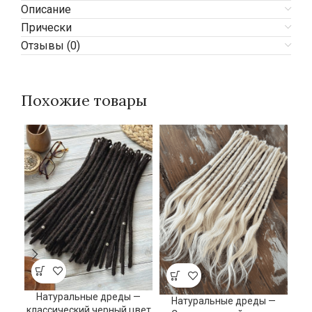
Описание
Прически
Отзывы (0)
Похожие товары
Натуральные дреды —
Натуральные дреды —
классический черный цвет
С