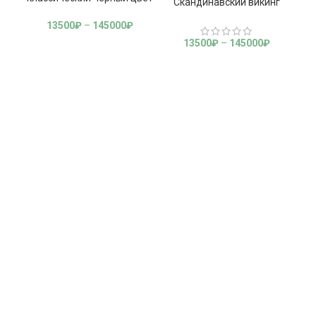
Скандинавский викинг
13500
₽
–
145000
₽
13500
₽
–
145000
₽