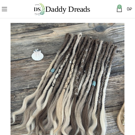
0
0
₽