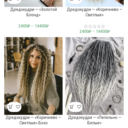
Дредокудри — «Золотой
Дредокудри — «Коричнево —
Блонд»
Светлые»
2400
₽
–
14400
₽
2400
₽
–
14400
₽
Дредокудри — «Коричнево —
Дредокудри — «Пепельно —
Светлые» Бохо
Белые»