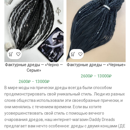
Фактурные дреды — «Черно —
Фактурные дреды — «Черные»
Серые»
2600
₽
–
13000
₽
2600
₽
–
13000
₽
В мире моды на прически дреды всегда были способом
продемонстрировать свой уникальный стиль. Люди из разных
слоев общества использовали эти своеобразные прически, и
они менялись с течением времени. Если вы хотите
усовершенствовать свой стиль с помощью вечного
очарования дредов, наш интернет-магазин Daddy Dreads
предлагает вам нечто особенное: дреды с двумя концами (ДЕ