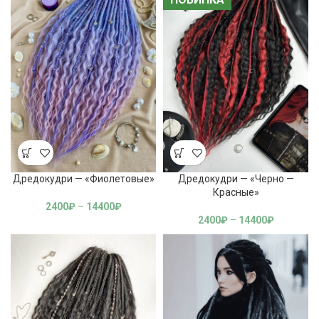
Дредокудри — «Фиолетовые»
Дредокудри — «Черно —
Красные»
2400
₽
–
14400
₽
2400
₽
–
14400
₽