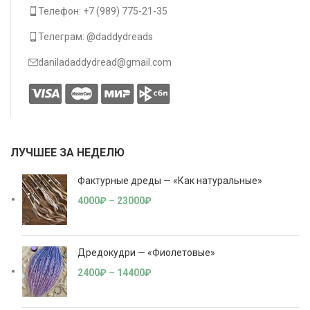
Телефон: +7 (989) 775-21-35
Телеграм: @daddydreads
daniladaddydread@gmail.com
ЛУЧШЕЕ ЗА НЕДЕЛЮ
Фактурные дреды — «Как натуральные»
4000
₽
–
23000
₽
Дредокудри — «Фиолетовые»
2400
₽
–
14400
₽