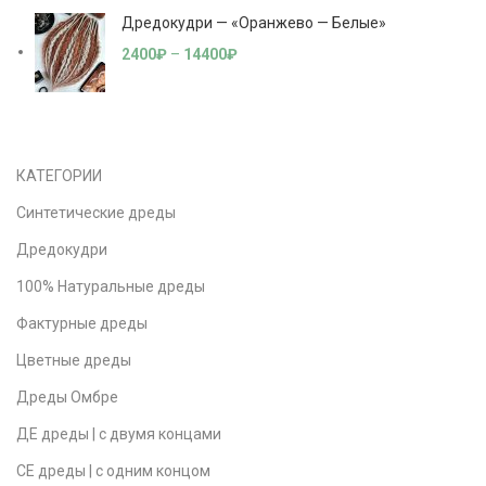
Дредокудри — «Оранжево — Белые»
2400
₽
–
14400
₽
КАТЕГОРИИ
Синтетические дреды
Дредокудри
100% Натуральные дреды
Фактурные дреды
Цветные дреды
Дреды Омбре
ДЕ дреды | с двумя концами
СЕ дреды | с одним концом