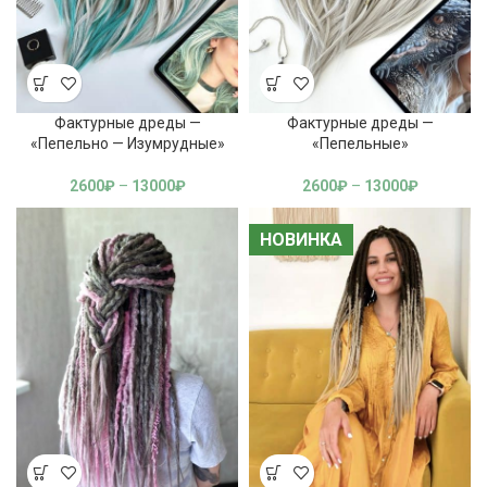
Фактурные дреды —
Фактурные дреды —
«Пепельно — Изумрудные»
«Пепельные»
2600
₽
–
13000
₽
2600
₽
–
13000
₽
НОВИНКА
НОВИНКА