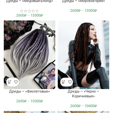
Дреды — «Медовый Блонд»
Дреды — «Морской бриз»
2600
₽
–
13000
₽
2600
₽
–
13000
₽
Дреды — «Фиолетовые»
Дреды — «Черно —
Коричневые»
2600
₽
–
13000
₽
2600
₽
–
10400
₽