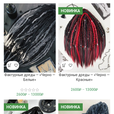
НОВИНКА
НОВИНКА
Фактурные дреды — «Черно —
Фактурные дреды — «Черно —
Белые»
Красные»
2600
₽
–
13000
₽
2600
₽
–
13000
₽
НОВИНКА
НОВИНКА
НОВИНКА
НОВИНКА