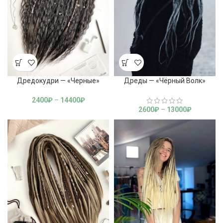
Дредокудри — «Черные»
Дреды — «Чёрный Волк»
2400
₽
–
14400
₽
2600
₽
–
13000
₽