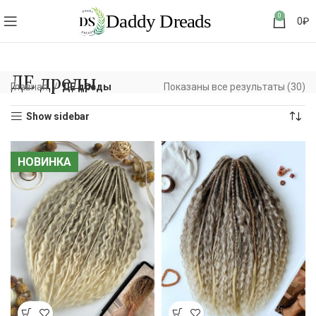
0
0
₽
ДЕ дреды
Главная
ДЕ дреды
Показаны все результаты (30)
Show sidebar
НОВИНКА
НОВИНКА