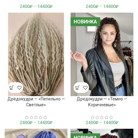
2400
₽
–
14400
₽
2400
₽
–
14400
₽
НОВИНКА
НОВИНКА
Дредокудри — «Пепельно —
Дредокудри — «Темно —
Светлые»
Коричневые»
2400
₽
–
14400
₽
2400
₽
–
14400
₽
НОВИНКА
НОВИНКА