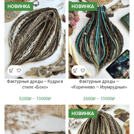
НОВИНКА
НОВИНКА
НОВИНКА
НОВИНКА
Фактурные дреды – Кудри в
Фактурные дреды —
стиле «Бохо»
«Коричнево — Изумрудные»
5200
₽
–
13000
₽
2600
₽
–
13000
₽
НОВИНКА
НОВИНКА