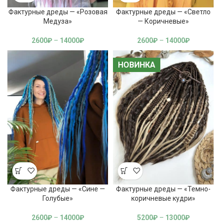
Фактурные дреды — «Розовая
Фактурные дреды — «Светло
Медуза»
— Коричневые»
2600
₽
–
14000
₽
2600
₽
–
14000
₽
НОВИНКА
НОВИНКА
Фактурные дреды — «Сине —
Фактурные дреды — «Темно-
Голубые»
коричневые кудри»
2600
₽
–
14000
₽
5200
₽
–
13000
₽