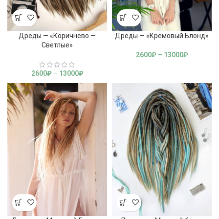
Дреды — «Коричнево —
Дреды — «Кремовый Блонд»
Светлые»
2600
₽
–
13000
₽
2600
₽
–
13000
₽