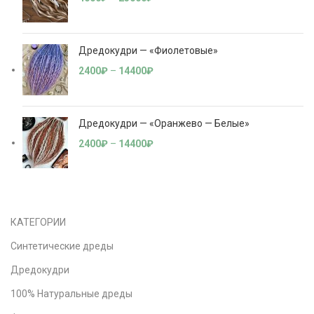
Дредокудри — «Фиолетовые»
2400
₽
–
14400
₽
Дредокудри — «Оранжево — Белые»
2400
₽
–
14400
₽
КАТЕГОРИИ
Синтетические дреды
Дредокудри
100% Натуральные дреды