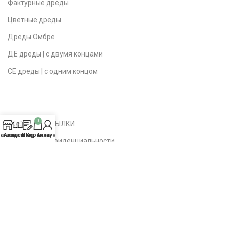
Фактурные дреды
Цветные дреды
Дреды Омбре
ДЕ дреды | с двумя концами
СЕ дреды | с одним концом
0
ПОЛЕЗНЫЕ ССЫЛКИ
агазин
Академия
Blog
Корзина
Аккаунт
Политика конфиденциальности
Публичная оферта
Доставка | Возврат
Вопросы | Ответы
О студии