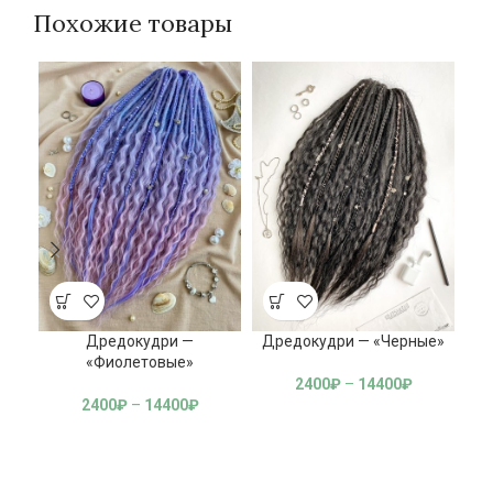
Похожие товары
Дредокудри —
Дредокудри — «Черные»
«Фиолетовые»
2400
₽
–
14400
₽
2400
₽
–
14400
₽