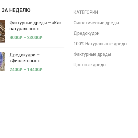
 ЗА НЕДЕЛЮ
КАТЕГОРИИ
Фактурные дреды — «Как
Синтетические дреды
натуральные»
Дредокудри
4000
₽
–
23000
₽
100% Натуральные дреды
Фактурные дреды
Дредокудри —
«Фиолетовые»
Цветные дреды
2400
₽
–
14400
₽
Дреды Омбре
ДЕ дреды | с двумя концами
Дредокудри — «Оранжево
— Белые»
СЕ дреды | с одним концом
2400
₽
–
14400
₽