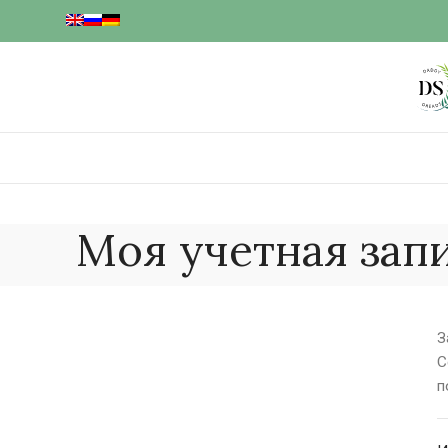
Моя учетная зап
З
С
п