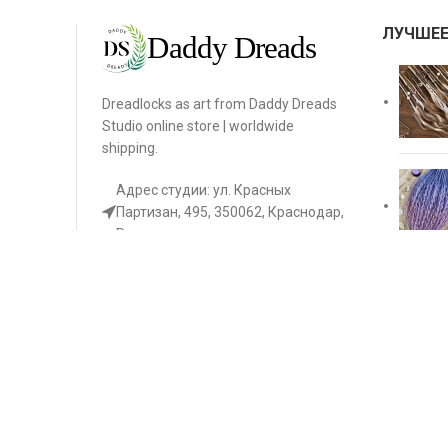
ЛУЧШЕЕ
Dreadlocks as art from Daddy Dreads
Studio online store | worldwide
shipping.
Адрес студии: ул. Красных
Партизан, 495, 350062, Краснодар,
Россия.
Телефон: +7 (989) 775-21-35
Телеграм: @daddydreads
daniladaddydread@gmail.com