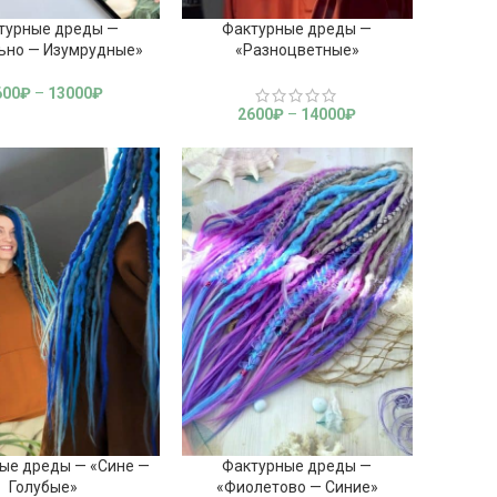
турные дреды —
Фактурные дреды —
ьно — Изумрудные»
«Разноцветные»
600
₽
–
13000
₽
2600
₽
–
14000
₽
ые дреды — «Сине —
Фактурные дреды —
Голубые»
«Фиолетово — Синие»