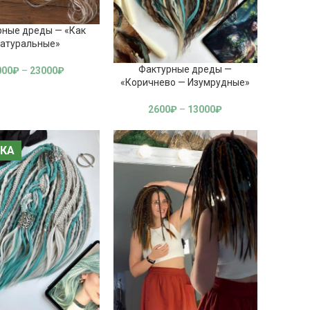
рные дреды — «Как
атуральные»
Фактурные дреды —
000
₽
–
23000
₽
«Коричнево — Изумрудные»
2600
₽
–
13000
₽
КА
КА