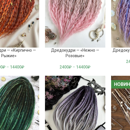
ри — «Кирпично —
Дредокудри — «Нежно —
Дредоку
Рыжие»
Розовые»
2
00
₽
–
14400
₽
2400
₽
–
14400
₽
НОВИН
НОВИН