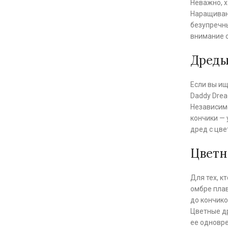
Неважно, х
Наращивани
безупречн
внимание о
Дреды
Если вы ищ
Daddy Drea
Независимо
кончики —
дред с цве
Цветн
Для тех, к
омбре плав
до кончико
Цветные др
ее одновре