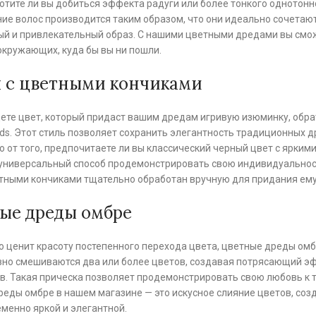
отите ли вы добиться эффекта радуги или более тонкого однотонно
е волос производится таким образом, что они идеально сочетаю
ый и привлекательный образ. С нашими цветными дредами вы смож
кружающих, куда бы вы ни пошли.
 с цветными кончиками
ете цвет, который придаст вашим дредам игривую изюминку, обра
ds. Этот стиль позволяет сохранить элегантность традиционных др
 от того, предпочитаете ли вы классический черный цвет с ярким
 универсальный способ продемонстрировать свою индивидуальност
тными кончиками тщательно обработан вручную для придания ему
ые дреды омбре
то ценит красоту постепенного перехода цвета, цветные дреды ом
но смешиваются два или более цветов, создавая потрясающий эф
в. Такая прическа позволяет продемонстрировать свою любовь к 
еды омбре в нашем магазине — это искусное слияние цветов, соз
менно яркой и элегантной.