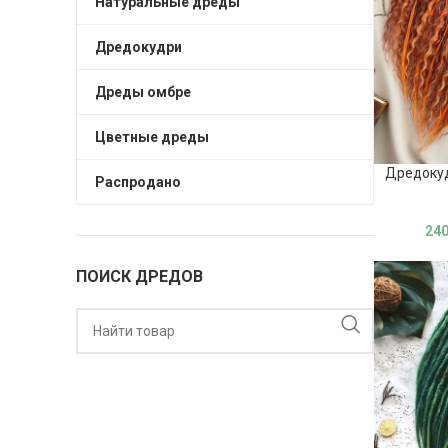
Натуральные дреды
Дредокудри
Дреды омбре
Цветные дреды
Дредокуд
Распродано
24
ПОИСК ДРЕДОВ