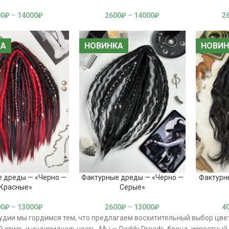
00
₽
–
14000
₽
2600
₽
–
14000
₽
2
КА
КА
НОВИНКА
НОВИНКА
НОВИН
НОВИН
 дреды — «Черно —
Фактурные дреды — «Черно —
Фактурн
Красные»
Серые»
00
₽
–
13000
₽
2600
₽
–
13000
₽
4
удии мы гордимся тем, что предлагаем восхитительный выбор цв