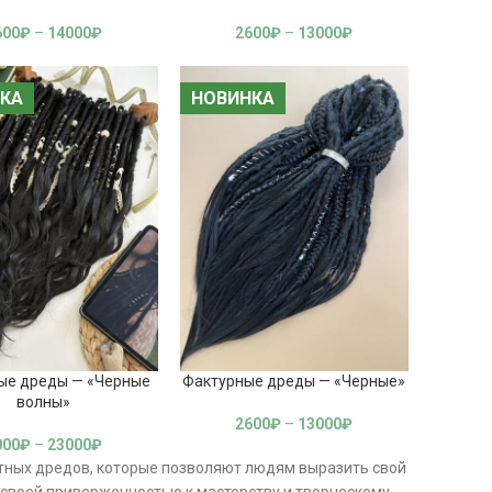
600
₽
–
14000
₽
2600
₽
–
13000
₽
КА
КА
НОВИНКА
НОВИНКА
ые дреды — «Черные
Фактурные дреды — «Черные»
волны»
2600
₽
–
13000
₽
000
₽
–
23000
₽
етных дредов, которые позволяют людям выразить свой