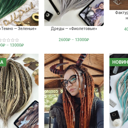
Факту
н
«Темно — Зеленые»
Дреды — «Фиолетовые»
4
2600
₽
–
13000
₽
00
₽
–
13000
₽
КА
КА
НОВИН
НОВИН