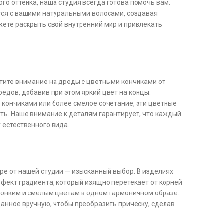
го оттенка, наша студия всегда готова помочь вам.
тся с вашими натуральными волосами, создавая
ете раскрыть свой внутренний мир и привлекать
тите внимание на дреды с цветными кончиками от
едов, добавив при этом яркий цвет на концы.
и кончиками или более смелое сочетание, эти цветные
ь. Наше внимание к деталям гарантирует, что каждый
 естественного вида.
бре от нашей студии — изысканный выбор. В изделиях
фект градиента, который изящно перетекает от корней
тонким и смелым цветам в одном гармоничном образе.
данное вручную, чтобы преобразить прическу, сделав