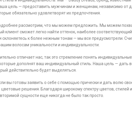
 стиль и индивидуальность. Мы — Daddy Dreads, бренд, известный
аша цель — предоставить мужчинам и женщинам, независимо от д
торые обязательно удовлетворят их предпочтения.
одробнее рассмотрим, что мы можем предложить. Мы можем похва
й клиент сможет легко найти оттенок, наиболее соответствующий 
и склоняетесь к более нежным тонам — мы все предусмотрели. Счи
вашим волосам уникальности и индивидуальности.
ительно отличает нас, так это стремление понять индивидуальные 
которые дополнят ваш индивидуальный стиль. Наша цель — дать в
орый действительно будет выделяться.
сли вы готовы заявить о себе с помощью прически и дать волю св
цветовые решения. Благодаря широкому спектру цветов, стилей и
вторимой сущности еще никогда не было так просто.