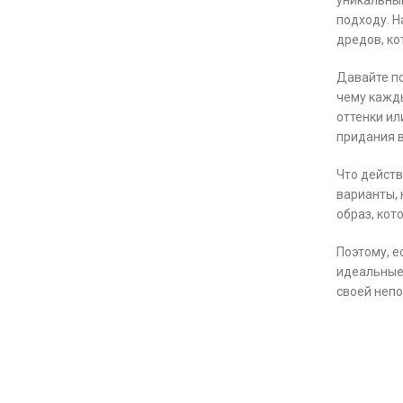
уникальный
подходу. Н
дредов, ко
Давайте п
чему кажды
оттенки ил
придания 
Что действ
варианты, 
образ, кот
Поэтому, е
идеальные 
своей непо