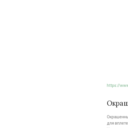
https://ww
Окраш
Окрашенны
для вплете