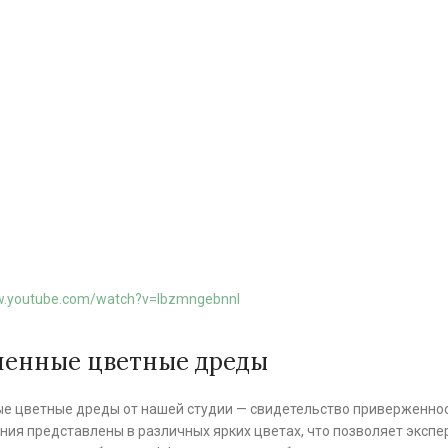
w.youtube.com/watch?v=IbzmngebnnI
енные цветные дреды
е цветные дреды от нашей студии — свидетельство приверженност
ния представлены в различных ярких цветах, что позволяет эксп