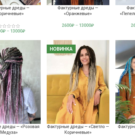
урные дреды —
Фактурные дреды —
Фак
оричневые»
«Оранжевые»
«Пепел
2600
₽
–
13000
₽
2
00
₽
–
13000
₽
НОВИНКА
НОВИНКА
 дреды — «Розовая
Фактурные дреды — «Светло —
Фактурн
Медуза»
Коричневые»