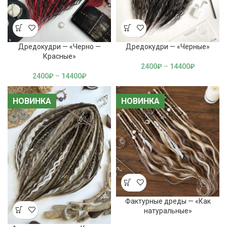
Дредокудри — «Черно —
Дредокудри — «Черные»
Красные»
2400
₽
–
14400
₽
2400
₽
–
14400
₽
НОВИНКА
НОВИНКА
НОВИНКА
НОВИНКА
Фактурные дреды — «Как
натуральные»