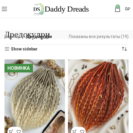
0
0
₽
Дредокудри
Главная
Дредокудри
Показаны все результаты (19)
Show sidebar
НОВИНКА
НОВИНКА