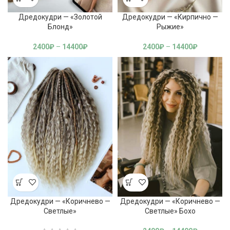
Дредокудри — «Золотой
Дредокудри — «Кирпично —
Блонд»
Рыжие»
2400
₽
–
14400
₽
2400
₽
–
14400
₽
Дредокудри — «Коричнево —
Дредокудри — «Коричнево —
Светлые»
Светлые» Бохо