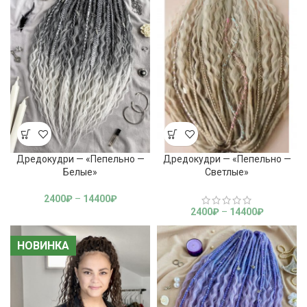
Дредокудри — «Пепельно —
Дредокудри — «Пепельно —
Белые»
Светлые»
2400
₽
–
14400
₽
2400
₽
–
14400
₽
НОВИНКА
НОВИНКА