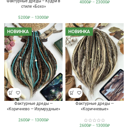
Фактурные дреды – Кудри в
4000
₽
–
23000
₽
стиле «Бохо»
5200
₽
–
13000
₽
НОВИНКА
НОВИНКА
НОВИНКА
НОВИНКА
Фактурные дреды —
Фактурные дреды —
«Коричнево — Изумрудные»
«Коричневые»
2600
₽
–
13000
₽
2600
₽
–
13000
₽