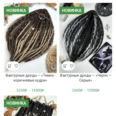
НОВИНКА
НОВИНКА
НОВИНКА
НОВИНКА
Фактурные дреды — «Темно-
Фактурные дреды — «Черно —
коричневые кудри»
Серые»
5200
₽
–
13000
₽
2600
₽
–
13000
₽
НОВИНКА
НОВИНКА