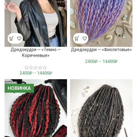
Дредокудри — «Темно —
Дредокудри — «Фиолетовые»
Коричневые»
2400
₽
–
14400
₽
2400
₽
–
14400
₽
НОВИНКА
НОВИНКА