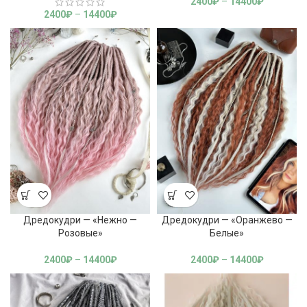
2400
₽
–
14400
₽
2400
₽
–
14400
₽
Дредокудри — «Нежно —
Дредокудри — «Оранжево —
Розовые»
Белые»
2400
₽
–
14400
₽
2400
₽
–
14400
₽