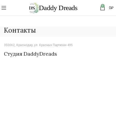
0
0
₽
Контакты
350062, Краснодар, ул. Красных Партизан 495
Студия DaddyDreads