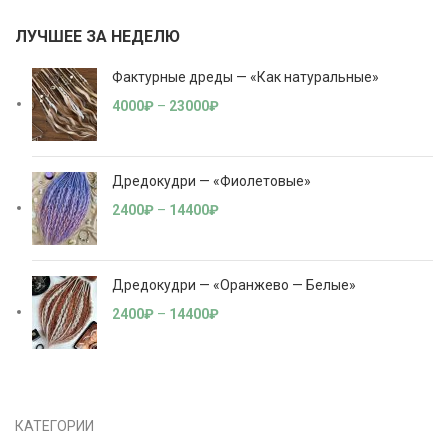
ЛУЧШЕЕ ЗА НЕДЕЛЮ
Фактурные дреды — «Как натуральные»
4000
₽
–
23000
₽
Дредокудри — «Фиолетовые»
2400
₽
–
14400
₽
Дредокудри — «Оранжево — Белые»
2400
₽
–
14400
₽
КАТЕГОРИИ