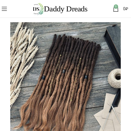
0
0
₽