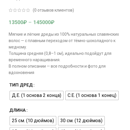
(
0
отзывов клиентов)
13500
₽
–
145000
₽
Мягкие и лёгкие дреды из 100% натуральных славянских
волос — с плавным переходом от тёмно-шоколадного к
медному.
Толщина средняя (0,8–1 см), идеально подойдут для
временного наращивания.
В полном описании — все подробности и фото для
вдохновения
ТИП ДРЕД
Д.Е. (1 основа 2 конца)
С.Е. (1 основа 1 конец)
ДЛИНА
25 см. (10 дюймов)
30 см. (12 дюймов)