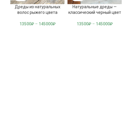
Дреды из натуральных
Натуральные дреды —
Н
волос рыжего цвета
классический черный цвет
цв
13500
₽
–
145000
₽
13500
₽
–
145000
₽