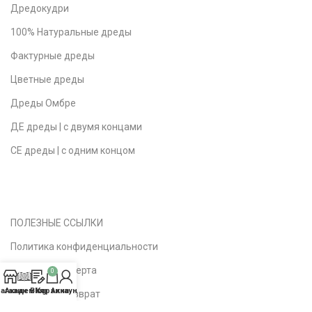
Дредокудри
100% Натуральные дреды
Фактурные дреды
Цветные дреды
Дреды Омбре
ДЕ дреды | с двумя концами
СЕ дреды | с одним концом
ПОЛЕЗНЫЕ ССЫЛКИ
Политика конфиденциальности
Публичная оферта
0
агазин
Академия
Blog
Корзина
Аккаунт
Доставка | Возврат