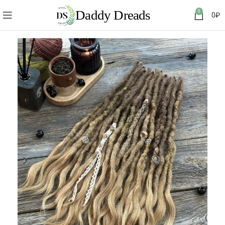
0
0
₽