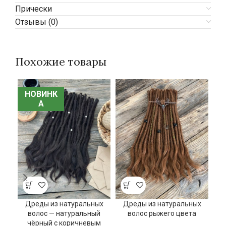
Прически
Отзывы (0)
Похожие товары
НОВИНК
НОВИНК
А
А
Дреды из натуральных
Дреды из натуральных
Н
волос — натуральный
волос рыжего цвета
кла
чёрный с коричневым