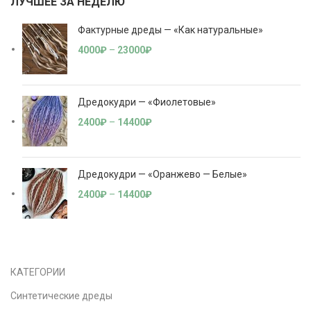
ЛУЧШЕЕ ЗА НЕДЕЛЮ
Фактурные дреды — «Как натуральные»
4000
₽
–
23000
₽
Дредокудри — «Фиолетовые»
2400
₽
–
14400
₽
Дредокудри — «Оранжево — Белые»
2400
₽
–
14400
₽
КАТЕГОРИИ
Синтетические дреды