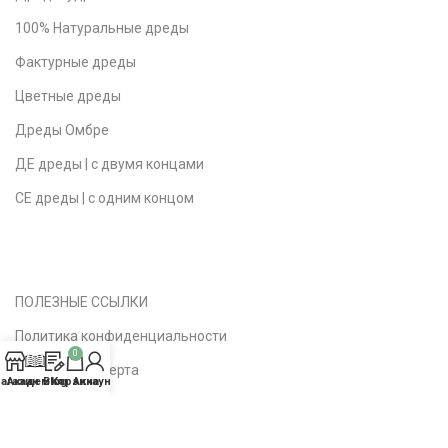
100% Натуральные дреды
Фактурные дреды
Цветные дреды
Дреды Омбре
ДЕ дреды | с двумя концами
СЕ дреды | с одним концом
ПОЛЕЗНЫЕ ССЫЛКИ
Политика конфиденциальности
0
Публичная оферта
агазин
Академия
Blog
Корзина
Аккаунт
Доставка | Возврат
Вопросы | Ответы