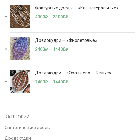
Фактурные дреды — «Как натуральные»
4000
₽
–
23000
₽
Дредокудри — «Фиолетовые»
2400
₽
–
14400
₽
Дредокудри — «Оранжево — Белые»
2400
₽
–
14400
₽
КАТЕГОРИИ
Синтетические дреды
Дредокудри