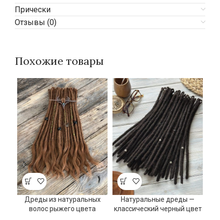
Прически
Отзывы (0)
Похожие товары
Дреды из натуральных
Натуральные дреды —
Н
волос рыжего цвета
классический черный цвет
С