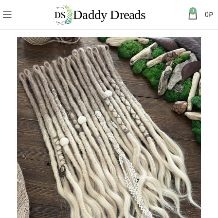
0
0
₽