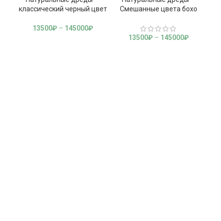
классический черный цвет
Смешанные цвета бохо
13500
₽
–
145000
₽
13500
₽
–
145000
₽