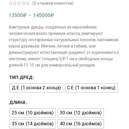
(
0
отзывов клиентов)
13500
₽
–
145000
₽
Фактурные дреды, созданные из европейских
человеческих волос премиум-класса, имитируют
структуру состаренных натуральных локонов, напоминая
корни деревьев. Мягкие, легкие и гибкие, они
демонстрируют естественный градиент от коричневого к
светлому, имеют толщину 0,8-1 см и свободные концы
длиной 11-15 см для универсальной укладки.
ТИП ДРЕД
Д.Е. (1 основа 2 конца)
С.Е. (1 основа 1 конец)
ДЛИНА
25 см. (10 дюймов)
30 см. (12 дюймов)
35 см. (14 дюймов)
40 см. (16 дюймов)