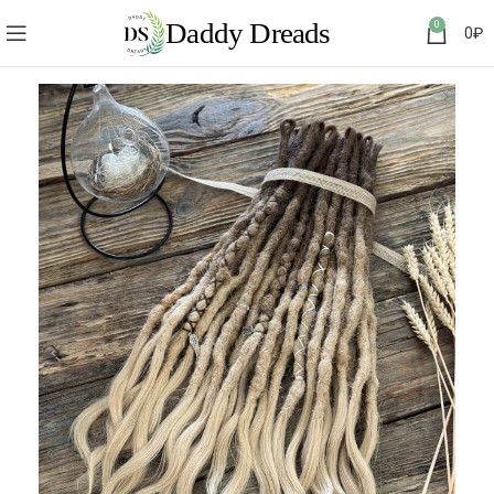
0
0
₽