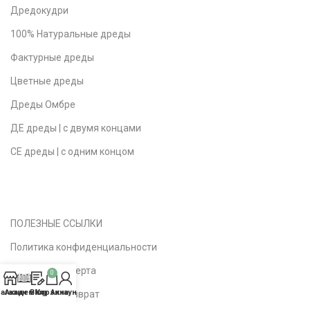
Дредокудри
100% Натуральные дреды
Фактурные дреды
Цветные дреды
Дреды Омбре
ДЕ дреды | с двумя концами
СЕ дреды | с одним концом
ПОЛЕЗНЫЕ ССЫЛКИ
Политика конфиденциальности
Публичная оферта
0
агазин
Академия
Blog
Корзина
Аккаунт
Доставка | Возврат