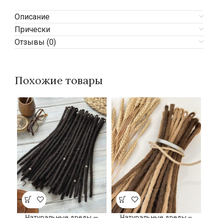
Описание
Прически
Отзывы (0)
Похожие товары
Натуральные дреды —
Натуральные дреды –
Н