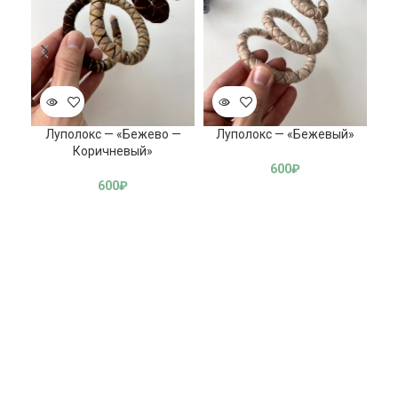
Луполокс — «Бежево —
Луполокс — «Бежевый»
Лу
Коричневый»
600
₽
600
₽