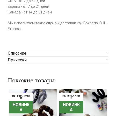
США - от 7 до 31 дней
Европа - от 7 до 21 дней
Канада - от 14 до 31 дней
Мы используем такие службы доставки как Boxberry, DHL
Express.
Описание
Прически
Похожие товары
НЕТ В НАЛИЧИ
НЕТ В НАЛИЧИ
НЕТ В НАЛИЧИ
НЕТ В НАЛИЧИ
НЕ
НЕ
И
И
И
И
НОВИНК
НОВИНК
НОВИНК
НОВИНК
Н
Н
А
А
А
А