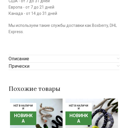
США - от 7 до 31 дней
Европа - от 7 до 21 дней
Канада - от 14 до 31 дней
Мы используем такие службы доставки как Boxberry, DHL
Express.
Описание
Прически
Похожие товары
НЕТ В НАЛИЧИ
НЕТ В НАЛИЧИ
НЕТ В НАЛИЧИ
НЕТ В НАЛИЧИ
НЕ
НЕ
И
И
И
И
НОВИНК
НОВИНК
НОВИНК
НОВИНК
Н
Н
А
А
А
А