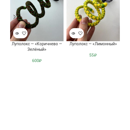
Луполокс — «Коричнево —
Луполокс — «Лимонный»
Лу
Зелёный»
55
₽
600
₽