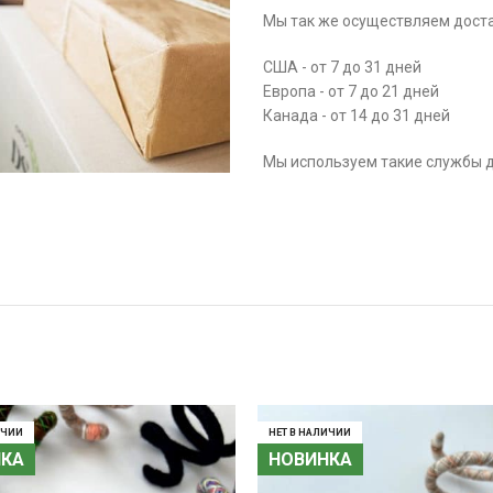
Мы так же осуществляем доста
США - от 7 до 31 дней
Европа - от 7 до 21 дней
Канада - от 14 до 31 дней
Мы используем такие службы до
ИЧИИ
ИЧИИ
НЕТ В НАЛИЧИИ
НЕТ В НАЛИЧИИ
НКА
НКА
НОВИНКА
НОВИНКА