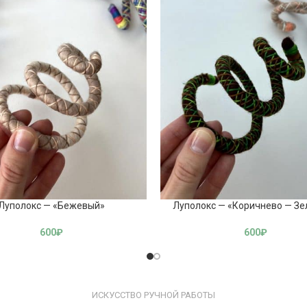
Луполокс — «Бежевый»
Луполокс — «Коричнево — З
600
₽
600
₽
ИСКУССТВО РУЧНОЙ РАБОТЫ