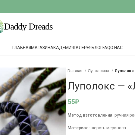
ГЛАВНАЯ
МАГАЗИН
АКАДЕМИЯ
ГАЛЕРЕЯ
БЛОГ
FAQ
О НАС
Главная
Луполоксы
Луполокс
Луполокс — 
55
₽
Метод изготовления:
ручная ра
Материал:
шерсть мериноса