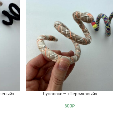
елёный»
Луполокс — «Персиковый»
600
₽