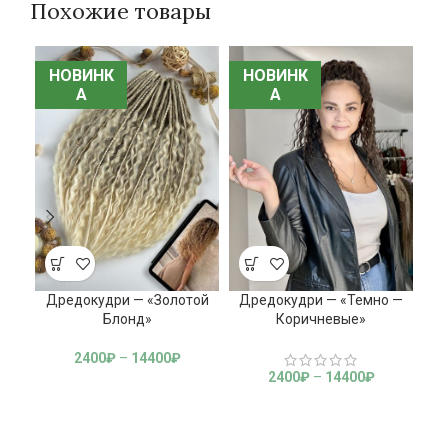
Похожие товары
НОВИНК
НОВИНК
НОВИНК
НОВИНК
А
А
А
А
Дредокудри — «Золотой
Дредокудри — «Темно —
Блонд»
Коричневые»
2400
₽
–
14400
₽
2400
₽
–
14400
₽