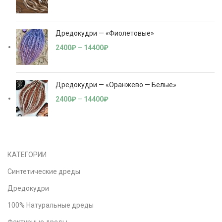
Дредокудри — «Фиолетовые»
2400
₽
–
14400
₽
Дредокудри — «Оранжево — Белые»
2400
₽
–
14400
₽
КАТЕГОРИИ
Синтетические дреды
Дредокудри
100% Натуральные дреды