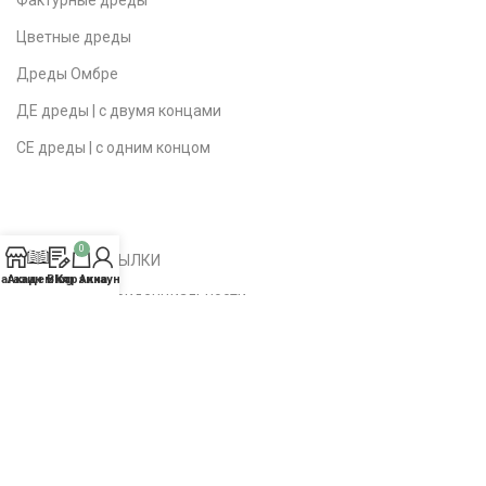
Фактурные дреды
Цветные дреды
Дреды Омбре
ДЕ дреды | с двумя концами
СЕ дреды | с одним концом
0
ПОЛЕЗНЫЕ ССЫЛКИ
агазин
Академия
Blog
Корзина
Аккаунт
Политика конфиденциальности
Публичная оферта
Доставка | Возврат
Вопросы | Ответы
О студии
Контакты