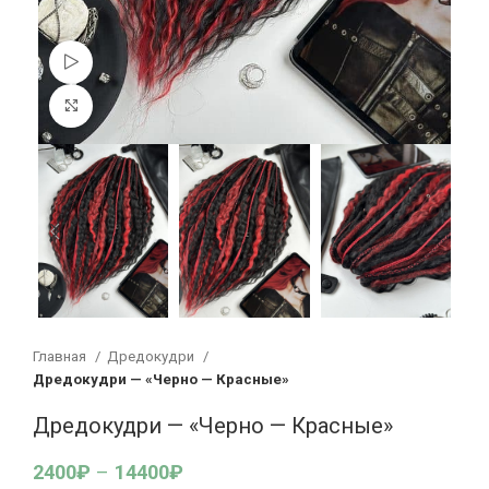
Смотреть видео
Увеличить
Главная
Дредокудри
Дредокудри — «Черно — Красные»
Дредокудри — «Черно — Красные»
2400
₽
–
14400
₽