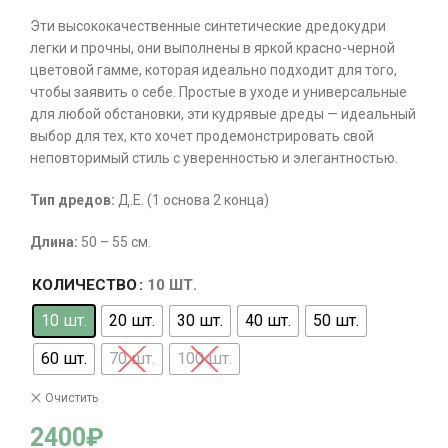
Эти высококачественные синтетические дредокудри
легки и прочны, они выполнены в яркой красно-черной
цветовой гамме, которая идеально подходит для того,
чтобы заявить о себе. Простые в уходе и универсальные
для любой обстановки, эти кудрявые дреды — идеальный
выбор для тех, кто хочет продемонстрировать свой
неповторимый стиль с уверенностью и элегантностью.
Тип
дредов
:
Д.Е. (1 основа 2 конца)
Длина
:
50 – 55 см.
КОЛИЧЕСТВО
10 ШТ.
10 шт.
20 шт.
30 шт.
40 шт.
50 шт.
60 шт.
70 шт.
100 шт.
Очистить
2400
₽