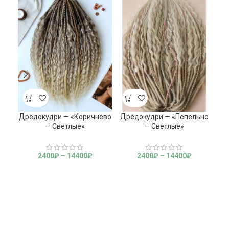
Дредокудри — «Коричнево
Дредокудри — «Пепельно
— Светлые»
— Светлые»
2400
₽
–
14400
₽
2400
₽
–
14400
₽