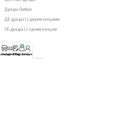
Дреды Омбре
ДЕ дреды | с двумя концами
СЕ дреды | с одним концом
0
агазин
Академия
Blog
Корзина
Аккаунт
ПОЛЕЗНЫЕ ССЫЛКИ
Политика конфиденциальности
Публичная оферта
Доставка | Возврат
Вопросы | Ответы
О студии
Контакты
Карта сайта