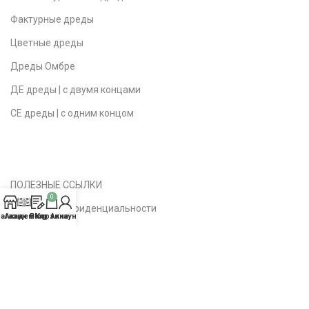
Фактурные дреды
Цветные дреды
Дреды Омбре
ДЕ дреды | с двумя концами
СЕ дреды | с одним концом
ПОЛЕЗНЫЕ ССЫЛКИ
0
Политика конфиденциальности
агазин
Академия
Blog
Корзина
Аккаунт
Публичная оферта
Доставка | Возврат
Вопросы | Ответы
О студии