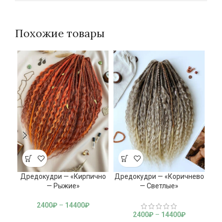
Похожие товары
Дредокудри — «Кирпично
Дредокудри — «Коричнево
Др
— Рыжие»
— Светлые»
2400
₽
–
14400
₽
2400
₽
–
14400
₽