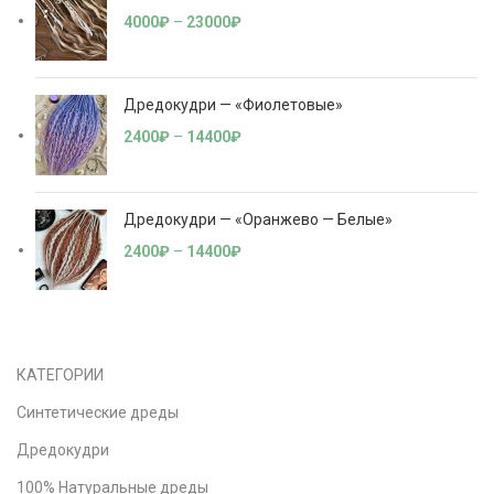
4000
₽
–
23000
₽
Дредокудри — «Фиолетовые»
2400
₽
–
14400
₽
Дредокудри — «Оранжево — Белые»
2400
₽
–
14400
₽
КАТЕГОРИИ
Синтетические дреды
Дредокудри
100% Натуральные дреды