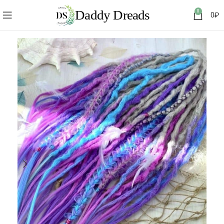
0
0
₽