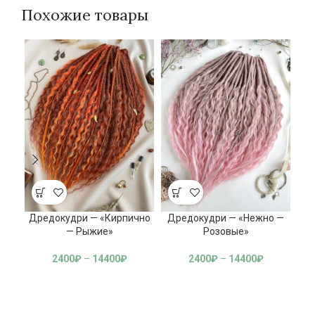
Похожие товары
Дредокудри — «Кирпично
Дредокудри — «Нежно —
Др
— Рыжие»
Розовые»
2400
₽
–
14400
₽
2400
₽
–
14400
₽