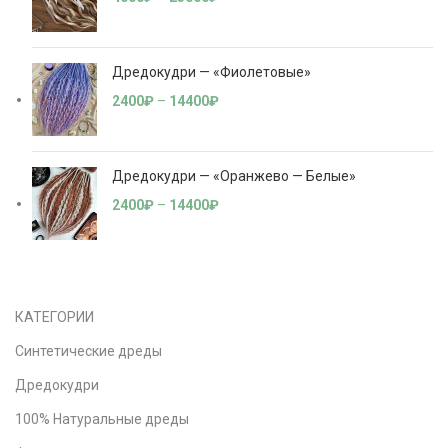
Дредокудри — «Фиолетовые»
2400
₽
–
14400
₽
Дредокудри — «Оранжево — Белые»
2400
₽
–
14400
₽
КАТЕГОРИИ
Синтетические дреды
Дредокудри
100% Натуральные дреды