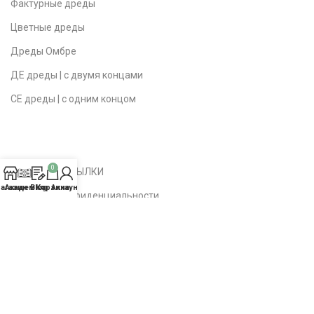
Фактурные дреды
Цветные дреды
Дреды Омбре
ДЕ дреды | с двумя концами
СЕ дреды | с одним концом
0
ПОЛЕЗНЫЕ ССЫЛКИ
агазин
Академия
Blog
Корзина
Аккаунт
Политика конфиденциальности
Публичная оферта
Доставка | Возврат
Вопросы | Ответы
О студии