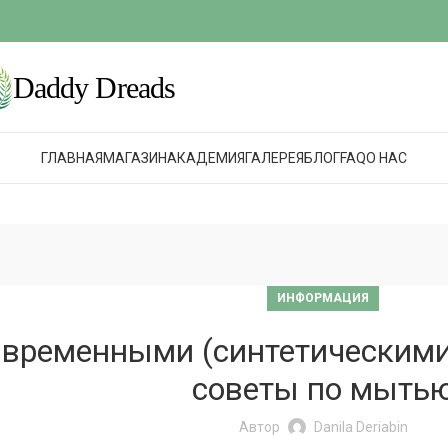
ГЛАВНАЯ
МАГАЗИН
АКАДЕМИЯ
ГАЛЕРЕЯ
БЛОГ
FAQ
О НАС
ИНФОРМАЦИЯ
 временными (синтетическим
советы по мыть
Автор
Danila Deriabin