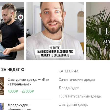
 ЗА НЕДЕЛЮ
КАТЕГОРИИ
Фактурные дреды — «Как
Синтетические дреды
натуральные»
Дредокудри
4000
₽
–
23000
₽
100% Натуральные дреды
Фактурные дреды
Дредокудри —
«Фиолетовые»