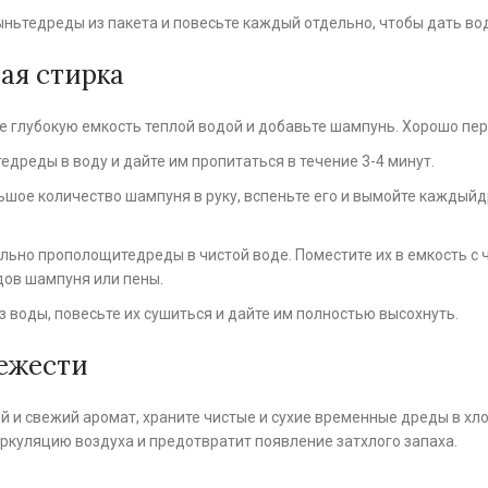
ньтедреды из пакета и повесьте каждый отдельно, чтобы дать вод
ная стирка
е глубокую емкость теплой водой и добавьте шампунь. Хорошо пе
едреды в воду и дайте им пропитаться в течение 3-4 минут.
шое количество шампуня в руку, вспеньте его и вымойте каждыйд
ьно прополощитедреды в чистой воде. Поместите их в емкость с чи
едов шампуня или пены.
 воды, повесьте их сушиться и дайте им полностью высохнуть.
вежести
 и свежий аромат, храните чистые и сухие временные дреды в хло
ркуляцию воздуха и предотвратит появление затхлого запаха.