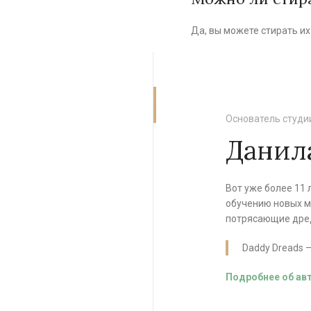
Да, вы можете стирать и
Основатель студи
Данил
Вот уже более 11 
обучению новых ма
потрясающие дред
Daddy Dreads —
Подробнее об ав