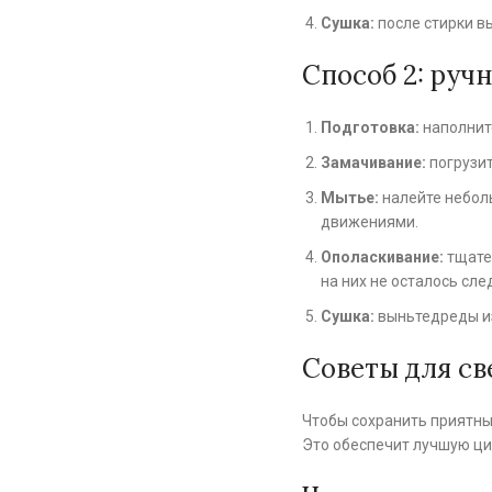
Сушка:
после стирки вы
Способ 2: руч
Подготовка:
наполнит
Замачивание:
погрузит
Мытье:
налейте неболь
движениями.
Ополаскивание:
тщател
на них не осталось сл
Сушка:
выньтедреды из
Советы для с
Чтобы сохранить приятный
Это обеспечит лучшую ци