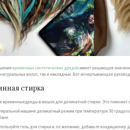
ошения
временных синтетических дредов
имеет решающее значение
 натуральных волос, так и накладных. Вот исчерпывающее руковод
инная стирка
 временныедреды в мешок для деликатной стирки. Это поможет з
тиральной машине деликатный режим при температуре 30 градусов
бане.
пользуйте гель для стирки и, по желанию, добавьте кондиционер д