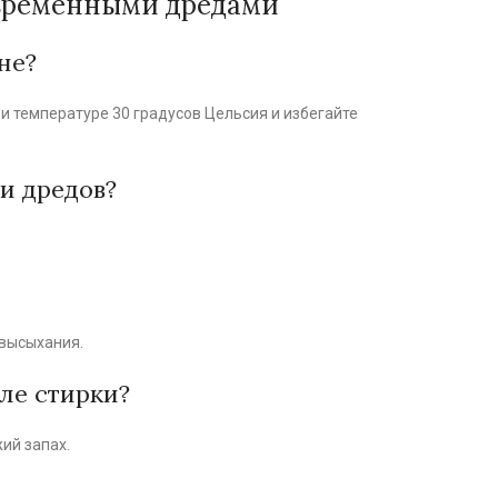
а временными дредами
не?
и температуре 30 градусов Цельсия и избегайте
и дредов?
 высыхания.
ле стирки?
ий запах.