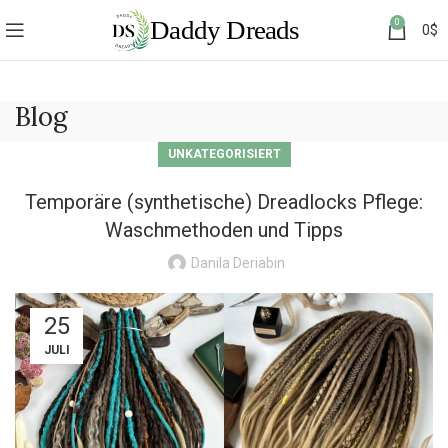
0
0
$
Blog
UNKATEGORISIERT
Temporäre (synthetische) Dreadlocks Pflege:
Waschmethoden und Tipps
Danila Deriabin
25
JULI