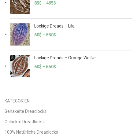
85
$
–
495
$
Lockige Dreads – Lila
60
$
–
550
$
Lockige Dreads – Orange Weiße
60
$
–
550
$
KATEGORIEN
Gehäkelte Dreadlocks
Gelockte Dreadlocks
100% Natürliche Dreadlocks