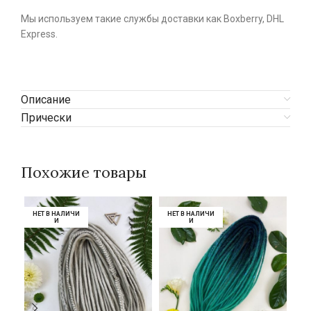
Мы используем такие службы доставки как Boxberry, DHL
Express.
Описание
Прически
Похожие товары
НЕТ В НАЛИЧИ
НЕТ В НАЛИЧИ
НЕТ В НАЛИЧИ
НЕТ В НАЛИЧИ
НЕ
НЕ
И
И
И
И