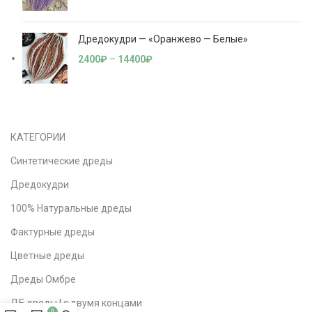
Дредокудри — «Оранжево — Белые»
2400
₽
–
14400
₽
КАТЕГОРИИ
Синтетические дреды
Дредокудри
100% Натуральные дреды
Фактурные дреды
Цветные дреды
Дреды Омбре
ДЕ дреды | с двумя концами
0