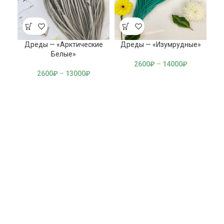
Дреды — «Арктические
Дреды — «Изумрудные»
Д
Белые»
2600
₽
–
14000
₽
2600
₽
–
13000
₽