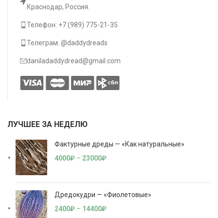
Краснодар, Россия.
Телефон: +7 (989) 775-21-35
Телеграм: @daddydreads
daniladaddydread@gmail.com
ЛУЧШЕЕ ЗА НЕДЕЛЮ
Фактурные дреды — «Как натуральные»
4000
₽
–
23000
₽
Дредокудри — «Фиолетовые»
2400
₽
–
14400
₽