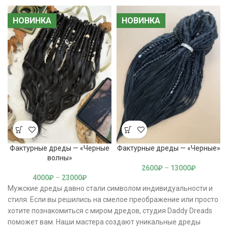
НОВИНКА
НОВИНКА
НОВИНКА
НОВИНКА
Фактурные дреды — «Черные
Фактурные дреды — «Черные»
волны»
2600
₽
–
13000
₽
4000
₽
–
23000
₽
Мужские дреды давно стали символом индивидуальности и
стиля. Если вы решились на смелое преображение или просто
хотите познакомиться с миром дредов, студия Daddy Dreads
поможет вам. Наши мастера создают уникальные дреды