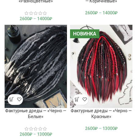
«Разноцветные»
— Коричневые»
2600
₽
–
14000
₽
2600
₽
–
14000
₽
НОВИНКА
НОВИНКА
Фактурные дреды — «Черно —
Фактурные дреды — «Черно —
Белые»
Красные»
2600
₽
–
13000
₽
2600
₽
–
13000
₽