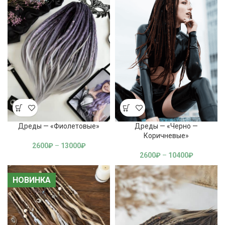
Дреды — «Фиолетовые»
Дреды — «Черно —
Коричневые»
2600
₽
–
13000
₽
2600
₽
–
10400
₽
НОВИНКА
НОВИНКА