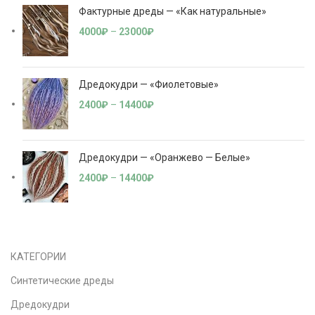
Фактурные дреды — «Как натуральные»
4000
₽
–
23000
₽
Дредокудри — «Фиолетовые»
2400
₽
–
14400
₽
Дредокудри — «Оранжево — Белые»
2400
₽
–
14400
₽
КАТЕГОРИИ
Синтетические дреды
Дредокудри