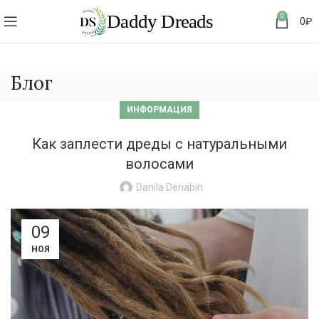
0
0
₽
Блог
ИНФОРМАЦИЯ
Как заплести дреды с натуральными
волосами
Danila Deriabin
09
НОЯ