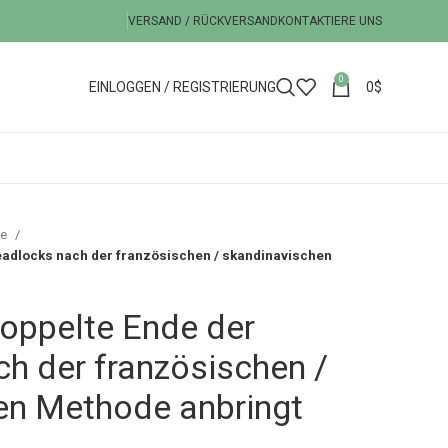
VERSAND / RÜCKVERSAND
KONTAKTIERE UNS
0
EINLOGGEN / REGISTRIERUNG
0
$
ie
eadlocks nach der französischen / skandinavischen
oppelte Ende der
h der französischen /
en Methode anbringt