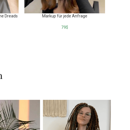
che Dreads
Markup für jede Anfrage
Wie man d
nach der 
79
$
n