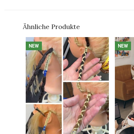
Ähnliche Produkte
NEW
NEW
NEW
NEW