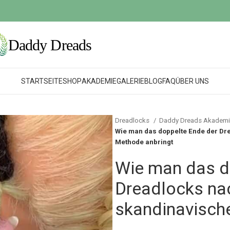
STARTSEITE
SHOP
AKADEMIE
GALERIE
BLOG
FAQ
ÜBER UNS
Dreadlocks
Daddy Dreads Akadem
Wie man das doppelte Ende der Dr
Methode anbringt
Wie man das d
Dreadlocks nac
skandinavisch