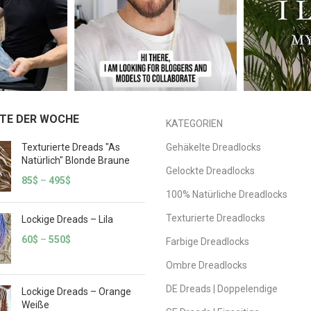
TE DER WOCHE
KATEGORIEN
Texturierte Dreads "As
Gehäkelte Dreadlocks
Natürlich" Blonde Braune
Gelockte Dreadlocks
85
$
–
495
$
100% Natürliche Dreadlocks
Texturierte Dreadlocks
Lockige Dreads – Lila
60
$
–
550
$
Farbige Dreadlocks
Ombre Dreadlocks
DE Dreads | Doppelendige
Lockige Dreads – Orange
Weiße