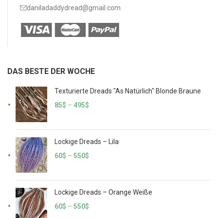
daniladaddydread@gmail.com
DAS BESTE DER WOCHE
Texturierte Dreads "As Natürlich" Blonde Braune
85
$
–
495
$
Lockige Dreads – Lila
60
$
–
550
$
Lockige Dreads – Orange Weiße
60
$
–
550
$