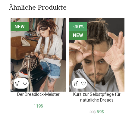
Ähnliche Produkte
NEW
NEW
-40%
-40%
N
N
NEW
NEW
Der Dreadlock-Meister
Kurs zur Selbstpflege für
Wi
natürliche Dreads
d
119
$
sk
59
$
99
$