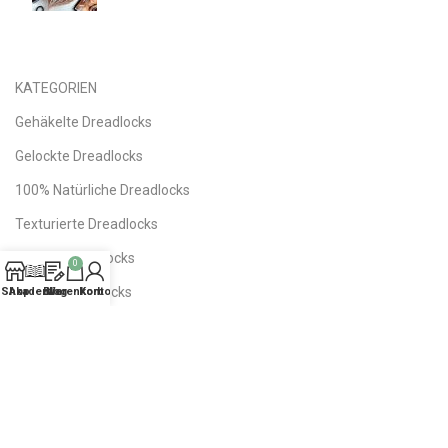
KATEGORIEN
Gehäkelte Dreadlocks
Gelockte Dreadlocks
100% Natürliche Dreadlocks
Texturierte Dreadlocks
Farbige Dreadlocks
0
Ombre Dreadlocks
Shop
Akademie
Blog
Warenkorb
Konto
DE Dreads | Doppelendige
SE Dreads | Einseitige