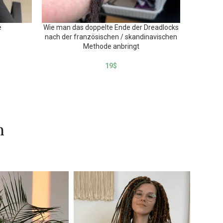
e
Wie man das doppelte Ende der Dreadlocks
Wie man d
nach der französischen / skandinavischen
nach de
Methode anbringt
19
$
n