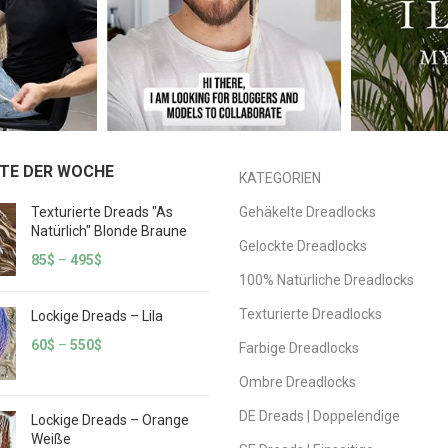
TE DER WOCHE
KATEGORIEN
Texturierte Dreads "As
Gehäkelte Dreadlocks
Natürlich" Blonde Braune
Gelockte Dreadlocks
85
$
–
495
$
100% Natürliche Dreadlocks
Texturierte Dreadlocks
Lockige Dreads – Lila
60
$
–
550
$
Farbige Dreadlocks
Ombre Dreadlocks
DE Dreads | Doppelendige
Lockige Dreads – Orange
Weiße