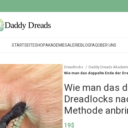
STARTSEITE
SHOP
AKADEMIE
GALERIE
BLOG
FAQ
ÜBER UNS
Dreadlocks
Daddy Dreads Akadem
Wie man das doppelte Ende der Dr
Wie man das d
Dreadlocks na
Methode anbri
19
$