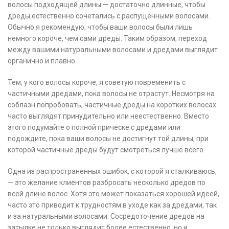
волосы подходящей длины — достаточно длинные, чтобы
дреды естественно сочетались с распущенными волосами.
Обычно я рекомендую, чтобы ваши волосы были лишь
немного короче, чем сами дреды. Таким образом, переход
между вашими натуральными волосами и дредами выглядит
органично и плавно.
Тем, у кого волосы короче, я советую повременить с
частичными дредами, пока волосы не отрастут. Несмотря на
соблазн попробовать, частичные дреды на коротких волосах
часто выглядят принудительно или неестественно. Вместо
этого подумайте о полной прическе с дредами или
подождите, пока ваши волосы не достигнут той длины, при
которой частичные дреды будут смотреться лучше всего.
Одна из распространенных ошибок, с которой я сталкиваюсь,
— это желание клиентов разбросать несколько дредов по
всей длине волос. Хотя это может показаться хорошей идеей,
часто это приводит к трудностям в уходе как за дредами, так
и за натуральными волосами. Сосредоточение дредов на
затылке не только выглядит более естественно, но и