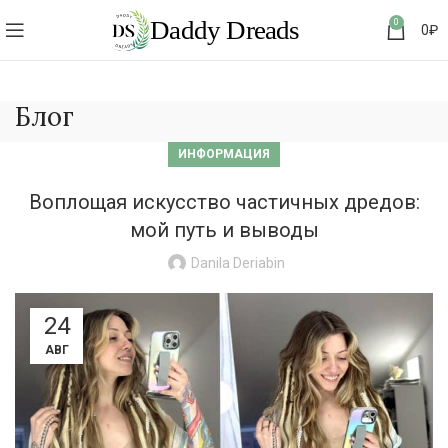
0
0
₽
Блог
ИНФОРМАЦИЯ
Воплощая искусство частичных дредов:
мой путь и выводы
Danila Deriabin
24
АВГ