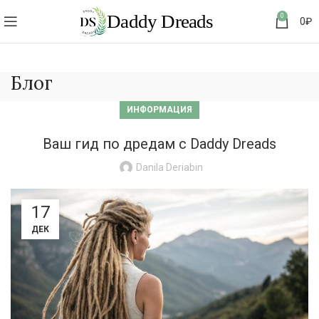
0
0
₽
Блог
ИНФОРМАЦИЯ
Ваш гид по дредам с Daddy Dreads
Danila Deriabin
17
ДЕК