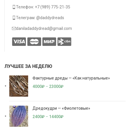
Телефон: +7 (989) 775-21-35
Телеграм: @daddydreads
daniladaddydread@gmail.com
ЛУЧШЕЕ ЗА НЕДЕЛЮ
Фактурные дреды — «Как натуральные»
4000
₽
–
23000
₽
Дредокудри — «Фиолетовые»
2400
₽
–
14400
₽