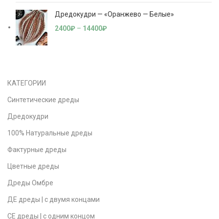
Дредокудри — «Оранжево — Белые»
2400
₽
–
14400
₽
КАТЕГОРИИ
Синтетические дреды
Дредокудри
100% Натуральные дреды
Фактурные дреды
Цветные дреды
Дреды Омбре
ДЕ дреды | с двумя концами
СЕ дреды | с одним концом