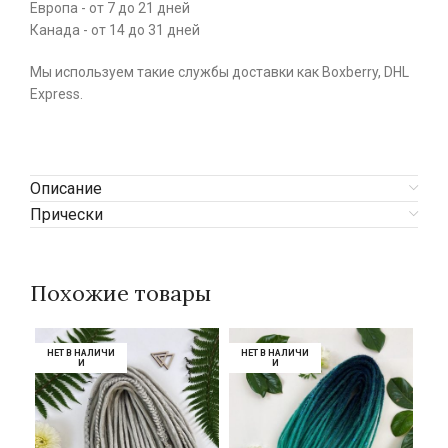
Европа - от 7 до 21 дней
Канада - от 14 до 31 дней
Мы используем такие службы доставки как Boxberry, DHL
Express.
Описание
Прически
Похожие товары
НЕТ В НАЛИЧИ
НЕТ В НАЛИЧИ
НЕТ В НАЛИЧИ
НЕТ В НАЛИЧИ
НЕ
НЕ
И
И
И
И