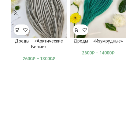
Дреды — «Арктические
Дреды — «Изумрудные»
Д
Белые»
2600
₽
–
14000
₽
2600
₽
–
13000
₽