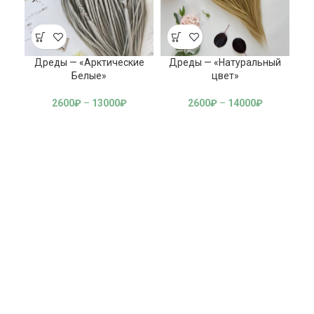
Дреды — «Арктические
Дреды — «Натуральный
Белые»
цвет»
2600
₽
–
13000
₽
2600
₽
–
14000
₽