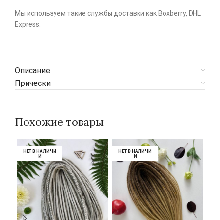
Мы используем такие службы доставки как Boxberry, DHL
Express.
Описание
Прически
Похожие товары
НЕТ В НАЛИЧИ
НЕТ В НАЛИЧИ
НЕТ В НАЛИЧИ
НЕТ В НАЛИЧИ
НЕ
НЕ
И
И
И
И