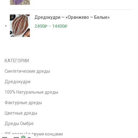
Дредокудри — «Оранжево — Белые»
2400
₽
–
14400
₽
КАТЕГОРИИ
Синтетические дреды
Дредокудри
100% Натуральные дреды
Фактурные дреды
Цветные дреды
Дреды Омбре
ДЕ дреды | с двумя концами
0