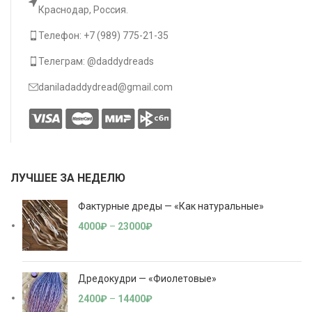
Краснодар, Россия.
Телефон: +7 (989) 775-21-35
Телеграм: @daddydreads
daniladaddydread@gmail.com
ЛУЧШЕЕ ЗА НЕДЕЛЮ
Фактурные дреды — «Как натуральные»
4000
₽
–
23000
₽
Дредокудри — «Фиолетовые»
2400
₽
–
14400
₽