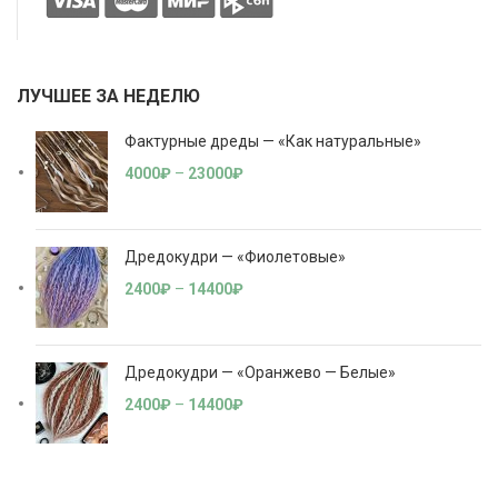
ЛУЧШЕЕ ЗА НЕДЕЛЮ
Фактурные дреды — «Как натуральные»
4000
₽
–
23000
₽
Дредокудри — «Фиолетовые»
2400
₽
–
14400
₽
Дредокудри — «Оранжево — Белые»
2400
₽
–
14400
₽