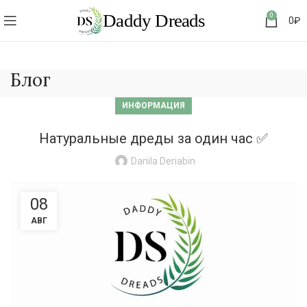
0
0
₽
Блог
ИНФОРМАЦИЯ
Натуральные дреды за один час ✅
Danila Deriabin
08
АВГ