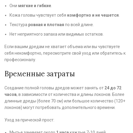
Они
мягкие и гибкие
.
Кожа головы чувствует себя
комфортно и не чешется
.
Текстура
ровная и плотная
по всей длине.
Нет неприятного запаха или видимых остатков.
Если вашим дредам не хватает объема или вы чувствуете
себя некомфортно, пересмотрите свой уход или обратитесь к
профессионалу.
Временные затраты
Создание полной головы дредов может занять от
24 до 72
часов
, в зависимости от количества и длины локонов. Более
длинные дреды (более 70 см) или большое количество (120+
локонов) могут потребовать дополнительного времени.
Уход за прической прост:
Мытье занимает около
1 часа
каждые 7-10 дней.