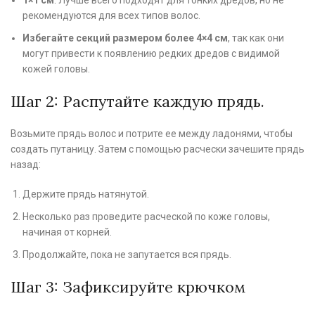
1×1 см
: Лучше всего подходят для тонких дредов, но не
рекомендуются для всех типов волос.
Избегайте секций размером более 4×4 см
, так как они
могут привести к появлению редких дредов с видимой
кожей головы.
Шаг 2: Распутайте каждую прядь.
Возьмите прядь волос и потрите ее между ладонями, чтобы
создать путаницу. Затем с помощью расчески зачешите прядь
назад:
Держите прядь натянутой.
Несколько раз проведите расческой по коже головы,
начиная от корней.
Продолжайте, пока не запутается вся прядь.
Шаг 3: Зафиксируйте крючком