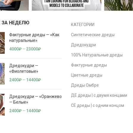
 ЗА НЕДЕЛЮ
КАТЕГОРИИ
Фактурные дреды — «Как
Синтетические дреды
натуральные»
Дредокудри
4000
₽
–
23000
₽
100% Натуральные дреды
Фактурные дреды
Дредокудри —
«Фиолетовые»
Цветные дреды
2400
₽
–
14400
₽
Дреды Омбре
ДЕ дреды | с двумя концами
Дредокудри — «Оранжево
— Белые»
СЕ дреды | с одним концом
2400
₽
–
14400
₽