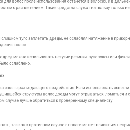
ка для волос после использования останется в волосах, и в дальн
ностям с расплетением. Такие средства служат на пользу только н
и слишком туго заплетать дреды, не ослабляя натяжение в прикор
адению волос.
их дред можно использовать нетугие резинки, луполоксы или фикс
было ослаблено.
ях.
за своего разъедающего воздействия. Если использовать осветлит
зрушившейся структуры волос дреды могут отрываться, ломаться и
ом случае лучше обратиться к проверенному специалисту.
ать, так как в противном случае от влаги может появиться непри