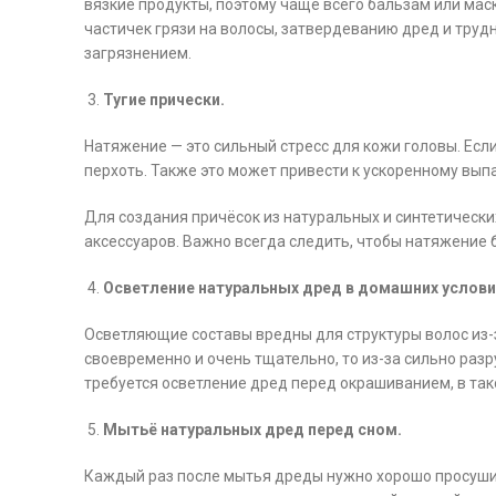
вязкие продукты, поэтому чаще всего бальзам или мас
частичек грязи на волосы, затвердеванию дред и труд
загрязнением.
Тугие прически.
Натяжение — это сильный стресс для кожи головы. Есл
перхоть. Также это может привести к ускоренному вып
Для создания причёсок из натуральных и синтетическ
аксессуаров. Важно всегда следить, чтобы натяжение 
Осветление натуральных дред в домашних услови
Осветляющие составы вредны для структуры волос из-
своевременно и очень тщательно, то из-за сильно ра
требуется осветление дред перед окрашиванием, в так
Мытьё натуральных дред перед сном.
Каждый раз после мытья дреды нужно хорошо просушив