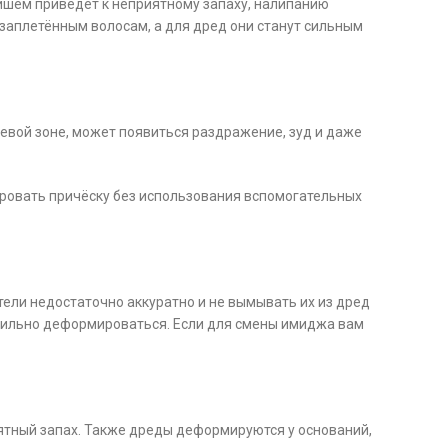
ейшем приведёт к неприятному запаху, налипанию
езаплетённым волосам, а для дред они станут сильным
невой зоне, может появиться раздражение, зуд и даже
ировать причёску без использования вспомогательных
ели недостаточно аккуратно и не вымывать их из дред
 сильно деформироваться. Если для смены имиджа вам
ятный запах. Также дреды деформируются у оснований,