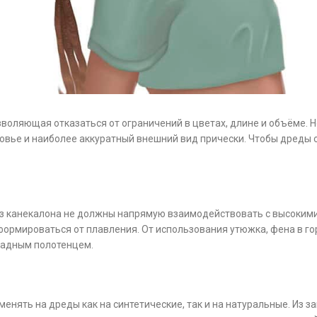
зволяющая отказаться от ограничений в цветах, длине и объёме. 
овье и наиболее аккуратный внешний вид прически. Чтобы дреды
з канекалона не должны напрямую взаимодействовать с высокими 
формироваться от плавления. От использования утюжка, фена в го
ладным полотенцем.
енять на дреды как на синтетические, так и на натуральные. Из 