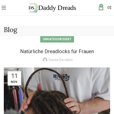
0
0
$
Blog
UNKATEGORISIERT
Natürliche Dreadlocks für Frauen
Danila Deriabin
11
NOV.