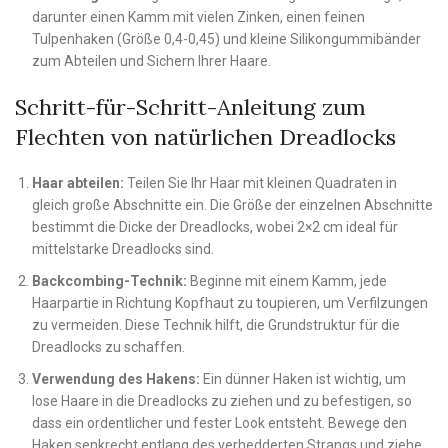
darunter einen Kamm mit vielen Zinken, einen feinen
Tulpenhaken (Größe 0,4-0,45) und kleine Silikongummibänder
zum Abteilen und Sichern Ihrer Haare.
Schritt-für-Schritt-Anleitung zum
Flechten von natürlichen Dreadlocks
Haar abteilen:
Teilen Sie Ihr Haar mit kleinen Quadraten in
gleich große Abschnitte ein. Die Größe der einzelnen Abschnitte
bestimmt die Dicke der Dreadlocks, wobei 2×2 cm ideal für
mittelstarke Dreadlocks sind.
Backcombing-Technik:
Beginne mit einem Kamm, jede
Haarpartie in Richtung Kopfhaut zu toupieren, um Verfilzungen
zu vermeiden. Diese Technik hilft, die Grundstruktur für die
Dreadlocks zu schaffen.
Verwendung des Hakens:
Ein dünner Haken ist wichtig, um
lose Haare in die Dreadlocks zu ziehen und zu befestigen, so
dass ein ordentlicher und fester Look entsteht. Bewege den
Haken senkrecht entlang des verhedderten Strangs und ziehe