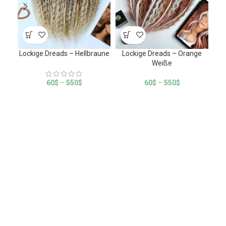
Lockige Dreads – Hellbraune
Lockige Dreads – Orange
Loc
Weiße
60
$
–
550
$
60
$
–
550
$