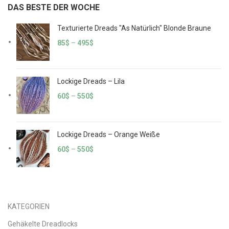
DAS BESTE DER WOCHE
Texturierte Dreads "As Natürlich" Blonde Braune
85
$
–
495
$
Lockige Dreads – Lila
60
$
–
550
$
Lockige Dreads – Orange Weiße
60
$
–
550
$
KATEGORIEN
Gehäkelte Dreadlocks