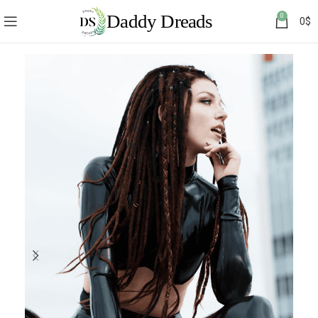
0
0
$