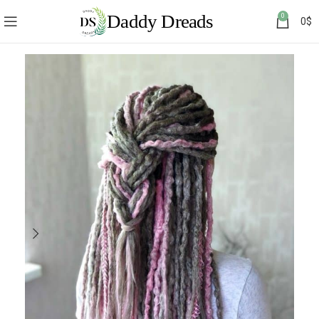
0
0
$