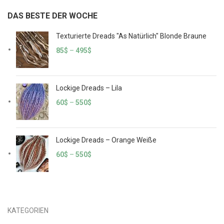
DAS BESTE DER WOCHE
Texturierte Dreads "As Natürlich" Blonde Braune
85
$
–
495
$
Lockige Dreads – Lila
60
$
–
550
$
Lockige Dreads – Orange Weiße
60
$
–
550
$
KATEGORIEN