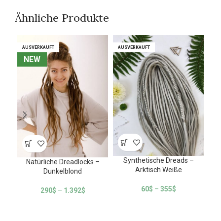
Ähnliche Produkte
AUSVERKAUFT
AUSVERKAUFT
AUSVERKAUFT
AUSVERKAUFT
AU
AU
NEW
NEW
Synthetische Dreads –
Natürliche Dreadlocks –
Arktisch Weiße
Dunkelblond
60
$
–
355
$
290
$
–
1.392
$