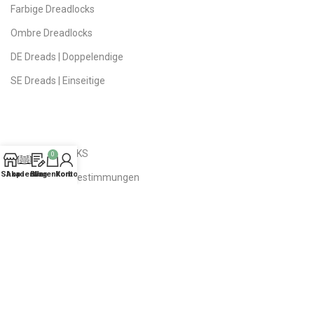
Farbige Dreadlocks
Ombre Dreadlocks
DE Dreads | Doppelendige
SE Dreads | Einseitige
NÜTZLICHE LINKS
0
Shop
Akademie
Blog
Warenkorb
Konto
Datenschutz-Bestimmungen
Öffentliches Angebot
Versand | Rückversand
Fragen | Antworten
Über das Studio
Kontakte