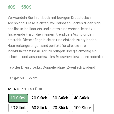
60
$
–
550
$
Verwandeln Sie Ihren Look mit lockigen Dreadlocks in
Aschblond. Diese leichten, voluminösen Locken fügen sich
nahtlos in Ihr Haar ein und bieten eine weiche, leicht zu
frisierende Frisur, die in einem trendigen Aschblonden
erstrahlt. Diese pflegeleichten und einfach zu stylenden
Haarverlängerungen sind perfekt für alle, die ihre
Individualität zum Ausdruck bringen und gleichzeitig ein
schickes und anspruchsvolles Aussehen bewahren möchten.
Typ der Dreadlocks:
Doppelendige (Zweifach Endend)
L
ä
nge
:
50 – 55 cm
MENGE
10 STÜCK
10 Stück
20 Stück
30 Stück
40 Stück
50 Stück
60 Stück
70 Stück
100 Stück