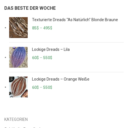
DAS BESTE DER WOCHE
Texturierte Dreads "As Natürlich" Blonde Braune
85
$
–
495
$
Lockige Dreads – Lila
60
$
–
550
$
Lockige Dreads – Orange Weiße
60
$
–
550
$
KATEGORIEN