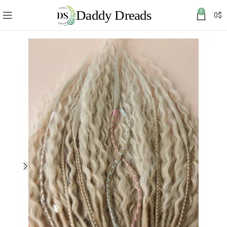
0
0
$